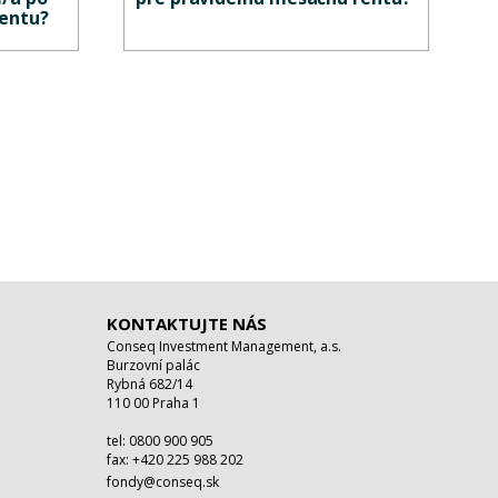
rentu?
KONTAKTUJTE NÁS
Conseq Investment Management, a.s.
Burzovní palác
Rybná 682/14
110 00 Praha 1
tel: 0800 900 905
fax: +420 225 988 202
fondy@conseq.sk