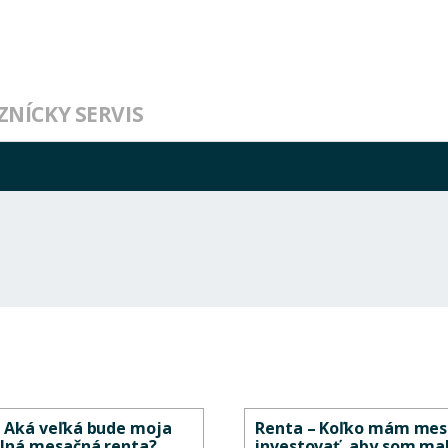
ZNÍCKY SERVIS
– Aká veľká bude moja
Renta – Koľko mám me
elná mesačná renta?
investovať, aby som ma