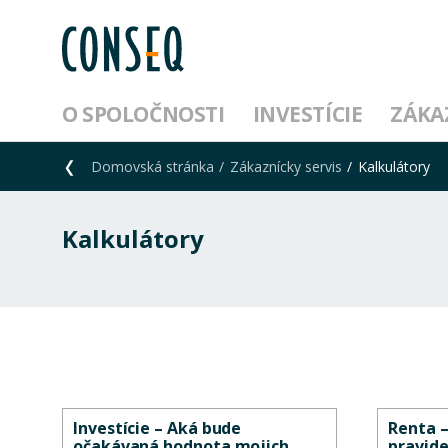
O SPOLOČNOSTI
INVESTÍCIE
ZÁKA
Domovská stránka
Zákaznícky servis
Kalkulátory
Kalkulátory
Investície – Aká bude
Renta 
očakávaná hodnota mojich
pravid