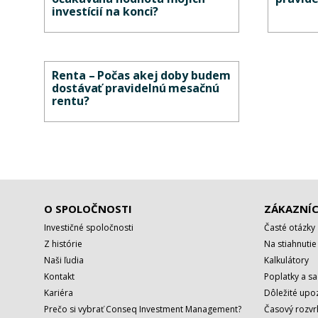
investícií na konci?
Renta – Počas akej doby budem
dostávať pravidelnú mesačnú
rentu?
O SPOLOČNOSTI
ZÁKAZNÍC
Investičné spoločnosti
Časté otázky
Z histórie
Na stiahnutie
Naši ľudia
Kalkulátory
Kontakt
Poplatky a s
Kariéra
Dôležité upo
Prečo si vybrať Conseq Investment Management?
Časový rozv