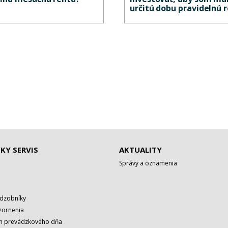
určitú dobu pravidelnú 
KY SERVIS
AKTUALITY
Správy a oznamenia
adzobníky
zornenia
rh prevádzkového dňa