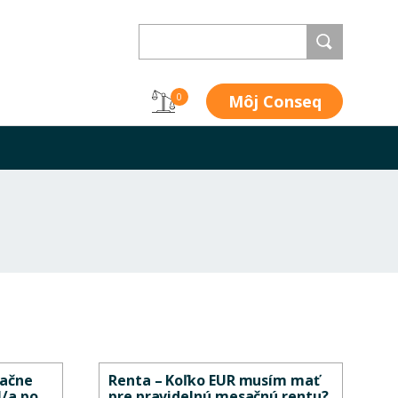
Môj Conseq
0
sačne
Renta – Koľko EUR musím mať
l/a po
pre pravidelnú mesačnú rentu?