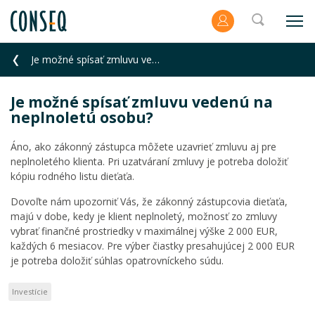
Je možné spísať zmluvu vedenú na neplnoletú osobu?
Je možné spísať zmluvu vedenú na
neplnoletú osobu?
Áno, ako zákonný zástupca môžete uzavrieť zmluvu aj pre
neplnoletého klienta. Pri uzatváraní zmluvy je potreba doložiť
kópiu rodného listu dieťaťa.
Dovoľte nám upozorniť Vás, že zákonný zástupcovia dieťaťa,
majú v dobe, kedy je klient neplnoletý, možnosť zo zmluvy
vybrať finančné prostriedky v maximálnej výške 2 000 EUR,
každých 6 mesiacov. Pre výber čiastky presahujúcej 2 000 EUR
je potreba doložiť súhlas opatrovníckeho súdu.
Investície