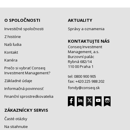
O SPOLOČNOSTI
AKTUALITY
Investičné spoločnosti
Správy a oznamenia
Z histórie
KONTAKTUJTE NÁS
Naši ľudia
Conseq Investment
Management, a.s.
Kontakt
Burzovní palác
Kariéra
Rybná 682/14
110 00 Praha 1
Prečo si vybrať Conseq
Investment Management?
tel: 0800 900 905
Základné údaje
fax: +420 225 988 202
fondy@conseq.sk
Informačná povinnosť
Finanční sprostredkovatelia
ZÁKAZNÍCKY SERVIS
Časté otázky
Na stiahnutie