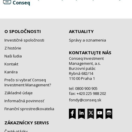
Conseq
O SPOLOČNOSTI
AKTUALITY
Investičné spoločnosti
Správy a oznamenia
Z histórie
KONTAKTUJTE NÁS
Naši ľudia
Conseq Investment
Management, a.s.
Kontakt
Burzovní palác
Kariéra
Rybná 682/14
110 00 Praha 1
Prečo si vybrať Conseq
Investment Management?
tel: 0800 900 905
Základné údaje
fax: +420 225 988 202
fondy@conseq.sk
Informačná povinnosť
Finanční sprostredkovatelia
ZÁKAZNÍCKY SERVIS
Časté otázky