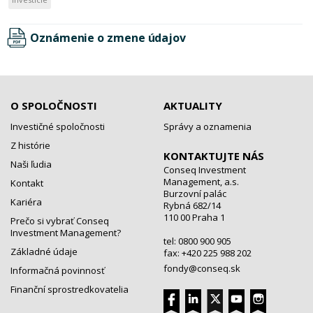
Oznámenie o zmene údajov
O SPOLOČNOSTI
AKTUALITY
Investičné spoločnosti
Správy a oznamenia
Z histórie
KONTAKTUJTE NÁS
Naši ľudia
Conseq Investment
Management, a.s.
Kontakt
Burzovní palác
Kariéra
Rybná 682/14
110 00 Praha 1
Prečo si vybrať Conseq
Investment Management?
tel: 0800 900 905
Základné údaje
fax: +420 225 988 202
fondy@conseq.sk
Informačná povinnosť
Finanční sprostredkovatelia