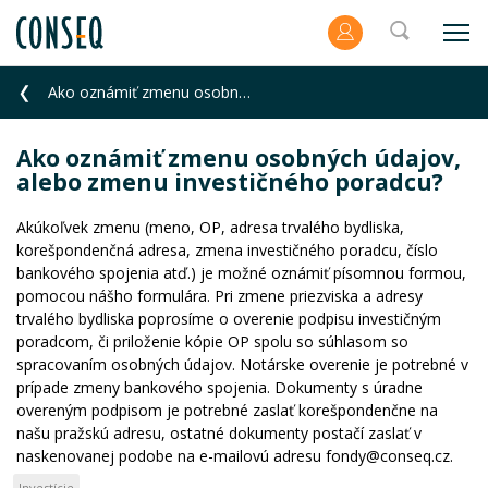
Ako oznámiť zmenu osobných údajov, alebo zmenu investičného poradcu?
Ako oznámiť zmenu osobných údajov,
alebo zmenu investičného poradcu?
Akúkoľvek zmenu (meno, OP, adresa trvalého bydliska,
korešpondenčná adresa, zmena investičného poradcu, číslo
bankového spojenia atď.) je možné oznámiť písomnou formou,
pomocou nášho formulára. Pri zmene priezviska a adresy
trvalého bydliska poprosíme o overenie podpisu investičným
poradcom, či priloženie kópie OP spolu so súhlasom so
spracovaním osobných údajov. Notárske overenie je potrebné v
prípade zmeny bankového spojenia. Dokumenty s úradne
overeným podpisom je potrebné zaslať korešpondenčne na
našu pražskú adresu, ostatné dokumenty postačí zaslať v
naskenovanej podobe na e-mailovú adresu fondy@conseq.cz.
Investície