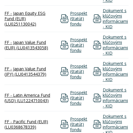
- KID
Dokument s
FF - Japan Equity ESG
Prospekt
kľúčovými
Fund (EUR)
(štatút)
informáciami
(LU0251130042)
fondu
- KID
Dokument s
Prospekt
FF - Japan Value Fund
kľúčovými
(štatút)
(EUR) (LU0413543058)
informáciami
fondu
- KID
Dokument s
Prospekt
FF - Japan Value Fund
kľúčovými
(štatút)
(JPY) (LU0413544379)
informáciami
fondu
- KID
Dokument s
Prospekt
FF - Latin America Fund
kľúčovými
(štatút)
(USD) (LU1224710043)
informáciami
fondu
- KID
Dokument s
Prospekt
FF - Pacific Fund (EUR)
kľúčovými
(štatút)
(LU0368678339)
informáciami
fondu
- KID