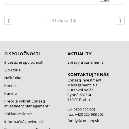
...
...
14
O SPOLOČNOSTI
AKTUALITY
Investičné spoločnosti
Správy a oznamenia
Z histórie
KONTAKTUJTE NÁS
Naši ľudia
Conseq Investment
Management, a.s.
Kontakt
Burzovní palác
Kariéra
Rybná 682/14
110 00 Praha 1
Prečo si vybrať Conseq
Investment Management?
tel: 0800 900 905
Základné údaje
fax: +420 225 988 202
fondy@conseq.sk
Informačná povinnosť