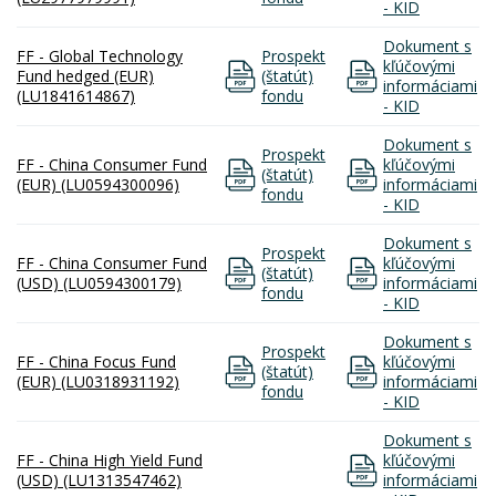
- KID
Dokument s
FF - Global Technology
Prospekt
kľúčovými
Fund hedged (EUR)
(štatút)
informáciami
(LU1841614867)
fondu
- KID
Dokument s
Prospekt
FF - China Consumer Fund
kľúčovými
(štatút)
(EUR) (LU0594300096)
informáciami
fondu
- KID
Dokument s
Prospekt
FF - China Consumer Fund
kľúčovými
(štatút)
(USD) (LU0594300179)
informáciami
fondu
- KID
Dokument s
Prospekt
FF - China Focus Fund
kľúčovými
(štatút)
(EUR) (LU0318931192)
informáciami
fondu
- KID
Dokument s
FF - China High Yield Fund
kľúčovými
(USD) (LU1313547462)
informáciami