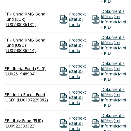
- KID
Dokument s
FF - China RMB Bond
Prospekt
kľúčovými
Fund (EUR)
(štatút)
informáciami
(LU0740036131)
fondu
- KID
Dokument s
FF - China RMB Bond
Prospekt
kľúčovými
Fund (USD)
(štatút)
informáciami
(LU0740036214)
fondu
- KID
Dokument s
Prospekt
FF - Iberia Fund (EUR)
kľúčovými
(štatút)
(LU0261948904)
informáciami
fondu
- KID
Dokument s
Prospekt
FF - India Focus Fund
kľúčovými
(štatút)
(USD) (LU0197229882)
informáciami
fondu
- KID
Dokument s
Prospekt
FF - Italy Fund (EUR)
kľúčovými
(štatút)
(LU0922333322)
informáciami
fondu