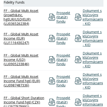
Fidelity Funds
FF - Global Multi Asset
Dokument s
Prospekt
Growth&Inc.
kľúčovými
(štatút)
hgEUR/USD(EUR)
informáciami
fondu
(LU0365262384)
- KID
Dokument s
FF - Global Multi Asset
Prospekt
kľúčovými
Income (EUR)
(štatút)
informáciami
(LU1116430247)
fondu
- KID
Dokument s
FF - Global Multi Asset
Prospekt
kľúčovými
Income (USD)
(štatút)
informáciami
(LU0905233846)
fondu
- KID
Dokument s
FF - Global Multi Asset
Prospekt
kľúčovými
Income Fund hgd (EUR)
(štatút)
informáciami
(LU0987487336)
fondu
- KID
Dokument s
FF - Global Short Duration
Prospekt
kľúčovými
Income Fund hgd (CZK)
(štatút)
informáciami
(LU2977979991)
fondu