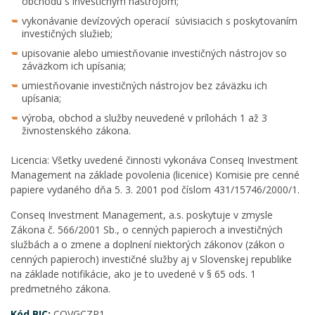
obchodu s investičným nástrojom;
vykonávanie devízových operacií súvisiacich s poskytovaním
investičných služieb;
upisovanie alebo umiestňovanie investičných nástrojov so
záväzkom ich upísania;
umiestňovanie investičných nástrojov bez záväzku ich
upísania;
výroba, obchod a služby neuvedené v prílohách 1 až 3
živnostenského zákona.
Licencia: Všetky uvedené činnosti vykonáva Conseq Investment
Management na základe povolenia (licenice) Komisie pre cenné
papiere vydaného dňa 5. 3. 2001 pod číslom 431/15746/2000/1.
Conseq Investment Management, a.s. poskytuje v zmysle
Zákona č. 566/2001 Sb., o cenných papieroch a investičných
službách a o zmene a doplnení niektorých zákonov (zákon o
cenných papieroch) investičné služby aj v Slovenskej republike
na základe notifikácie, ako je to uvedené v § 65 ods. 1
predmetného zákona.
Kód BIC:
COVGCZP1