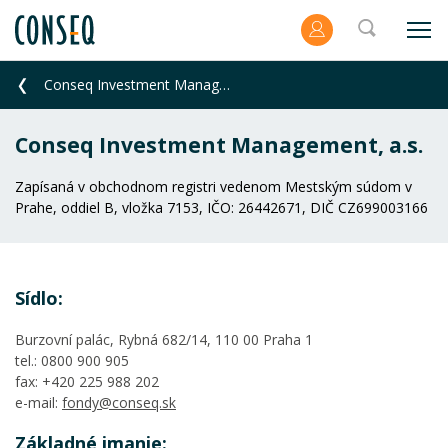
Conseq Investment Management, a.s.
Conseq Investment Management, a.s.
Zapísaná v obchodnom registri vedenom Mestským súdom v
Prahe, oddiel B, vložka 7153, IČO: 26442671, DIČ CZ699003166
Sídlo:
Burzovní palác, Rybná 682/14, 110 00 Praha 1
tel.: 0800 900 905
fax: +420 225 988 202
e-mail:
fondy@conseq.sk
Základné imanie: