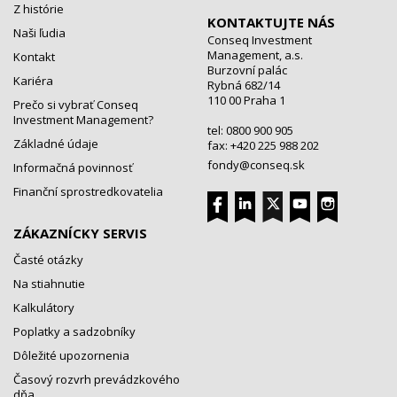
Z histórie
KONTAKTUJTE NÁS
Naši ľudia
Conseq Investment
Management, a.s.
Kontakt
Burzovní palác
Kariéra
Rybná 682/14
110 00 Praha 1
Prečo si vybrať Conseq
Investment Management?
tel: 0800 900 905
Základné údaje
fax: +420 225 988 202
fondy@conseq.sk
Informačná povinnosť
Finanční sprostredkovatelia
ZÁKAZNÍCKY SERVIS
Časté otázky
Na stiahnutie
Kalkulátory
Poplatky a sadzobníky
Dôležité upozornenia
Časový rozvrh prevádzkového
dňa