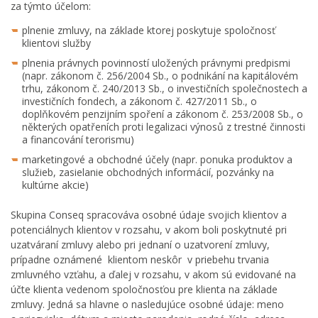
za týmto účelom:
plnenie zmluvy, na základe ktorej poskytuje spoločnosť
klientovi služby
plnenia právnych povinností uložených právnymi predpismi
(napr. zákonom č. 256/2004 Sb., o podnikání na kapitálovém
trhu, zákonom č. 240/2013 Sb., o investičních společnostech a
investičních fondech, a zákonom č. 427/2011 Sb., o
doplňkovém penzijním spoření a zákonom č. 253/2008 Sb., o
některých opatřeních proti legalizaci výnosů z trestné činnosti
a financování terorismu)
marketingové a obchodné účely (napr. ponuka produktov a
služieb, zasielanie obchodných informácií, pozvánky na
kultúrne akcie)
Skupina Conseq spracováva osobné údaje svojich klientov a
potenciálnych klientov v rozsahu, v akom boli poskytnuté pri
uzatváraní zmluvy alebo pri jednaní o uzatvorení zmluvy,
prípadne oznámené klientom neskôr v priebehu trvania
zmluvného vzťahu, a ďalej v rozsahu, v akom sú evidované na
účte klienta vedenom spoločnosťou pre klienta na základe
zmluvy. Jedná sa hlavne o nasledujúce osobné údaje: meno