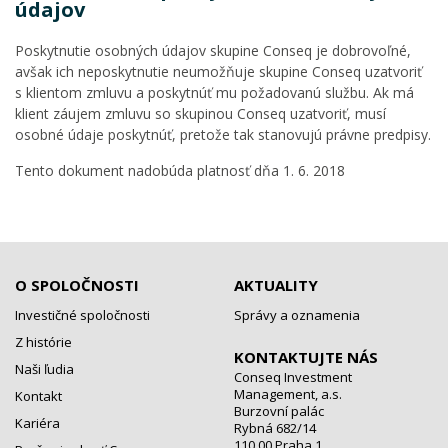
údajov
Poskytnutie osobných údajov skupine Conseq je dobrovoľné,
avšak ich neposkytnutie neumožňuje skupine Conseq uzatvoriť
s klientom zmluvu a poskytnúť mu požadovanú službu. Ak má
klient záujem zmluvu so skupinou Conseq uzatvoriť, musí
osobné údaje poskytnúť, pretože tak stanovujú právne predpisy.
Tento dokument nadobúda platnosť dňa 1. 6. 2018
O SPOLOČNOSTI
AKTUALITY
Investičné spoločnosti
Správy a oznamenia
Z histórie
KONTAKTUJTE NÁS
Naši ľudia
Conseq Investment
Management, a.s.
Kontakt
Burzovní palác
Kariéra
Rybná 682/14
110 00 Praha 1