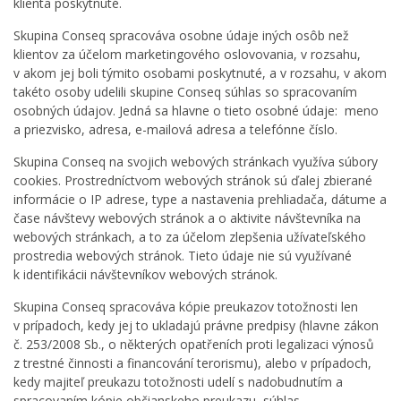
klienta poskytnuté.
Skupina Conseq spracováva osobne údaje iných osôb než
klientov za účelom marketingového oslovovania, v rozsahu,
v akom jej boli týmito osobami poskytnuté, a v rozsahu, v akom
takéto osoby udelili skupine Conseq súhlas so spracovaním
osobných údajov. Jedná sa hlavne o tieto osobné údaje: meno
a priezvisko, adresa, e-mailová adresa a telefónne číslo.
Skupina Conseq na svojich webových stránkach využíva súbory
cookies. Prostredníctvom webových stránok sú ďalej zbierané
informácie o IP adrese, type a nastavenia prehliadača, dátume a
čase návštevy webových stránok a o aktivite návštevníka na
webových stránkach, a to za účelom zlepšenia užívateľského
prostredia webových stránok. Tieto údaje nie sú využívané
k identifikácii návštevníkov webových stránok.
Skupina Conseq spracováva kópie preukazov totožnosti len
v prípadoch, kedy jej to ukladajú právne predpisy (hlavne zákon
č. 253/2008 Sb., o některých opatřeních proti legalizaci výnosů
z trestné činnosti a financování terorismu), alebo v prípadoch,
kedy majiteľ preukazu totožnosti udelí s nadobudnutím a
spracovaním kópie občianskeho preukazu súhlas.