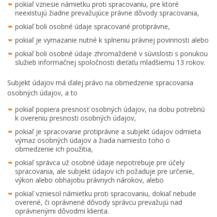
pokiaľ vznesie námietku proti spracovaniu, pre ktoré
neexistujú žiadne prevažujúce právne dôvody spracovania,
pokiaľ boli osobné údaje spracované protiprávne,
pokiaľ je vymazanie nutné k splneniu právnej povinnosti alebo
pokiaľ boli osobné údaje zhromaždené v súvislosti s ponukou
služieb informačnej spoločnosti dieťaťu mladšiemu 13 rokov.
Subjekt údajov má ďalej právo na obmedzenie spracovania
osobných údajov, a to
pokiaľ popiera presnosť osobných údajov, na dobu potrebnú
k overeniu presnosti osobných údajov,
pokiaľ je spracovanie protiprávne a subjekt údajov odmieta
výmaz osobných údajov a žiada namiesto toho o
obmedzenie ich použitia,
pokiaľ správca už osobné údaje nepotrebuje pre účely
spracovania, ale subjekt údajov ich požaduje pre určenie,
výkon alebo obhajobu právnych nárokov, alebo
pokiaľ vzniesol námietku proti spracovaniu, dokiaľ nebude
overené, či oprávnené dôvody správcu prevažujú nad
oprávnenými dôvodmi klienta.