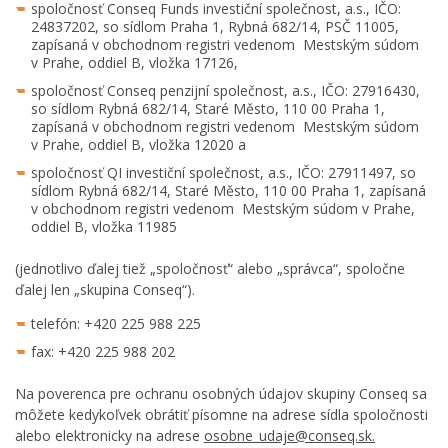
spoločnosť Conseq Funds investiční společnost, a.s., IČO:
24837202, so sídlom Praha 1, Rybná 682/14, PSČ 11005,
zapísaná v obchodnom registri vedenom Mestským súdom
v Prahe, oddiel B, vložka 17126,
spoločnosť Conseq penzijní společnost, a.s., IČO: 27916430,
so sídlom Rybná 682/14, Staré Město, 110 00 Praha 1,
zapísaná v obchodnom registri vedenom Mestským súdom
v Prahe, oddiel B, vložka 12020 a
spoločnosť QI investiční společnost, a.s., IČO: 27911497, so
sídlom Rybná 682/14, Staré Město, 110 00 Praha 1, zapísaná
v obchodnom registri vedenom Mestským súdom v Prahe,
oddiel B, vložka 11985
(jednotlivo ďalej tiež „spoločnosť“ alebo „správca“, spoločne
ďalej len „skupina Conseq“).
telefón: +420 225 988 225
fax: +420 225 988 202
Na poverenca pre ochranu osobných údajov skupiny Conseq sa
môžete kedykoľvek obrátiť písomne na adrese sídla spoločnosti
alebo elektronicky na adrese
osobne_udaje@conseq.sk.