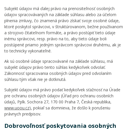
Subjekt údajov má ďalej právo na prenositeľnosť osobných
údajov spracovávaných na základe súhlasu alebo za účelom
plnenia zmluvy, čo znamená právo získať svoje osobné údaje,
ktoré poskytol správcovi, v štruktúrovanom, bežne používanom
a strojovo čitateľnom formáte, a právo postúpiť tieto údaje
inému správcovi, resp. právo na to, aby tieto údaje boli
postúpené priamo jedným správcom správcovi druhému, ak je
to technicky vykonateľné.
Ak sú osobné údaje spracovávané na základe súhlasu, má
subjekt údajov právo tento súhlas kedykoľvek odvolať.
Zákonnosť spracovania osobných údajov pred odvolaním
súhlasu tým však nie je dotknutá.
Subjekt údajov má právo podať kedykoľvek sťažnosť na Úrade
pre ochranu osobných údajov (Úřad pro ochranu osobních
údajů, Pplk. Sochora 27, 170 00 Praha 7, Česká republika,
www.uoou.cz),
pokiaľ sa domnieva, že došlo k porušeniu
právnych predpisov.
Dobrovoľnosť poskytovania osobných