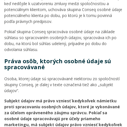
keď nedôjde k uzatvoreniu zmluvy medzi spoločnosťou a
potenciálnym klientom, uchováva skupina Conseq osobné údaje
potenciálneho klienta po dobu, po ktorú je k tomu povinná
podľa právnych predpisov.
Pokiaľ skupina Conseq spracováva osobné údaje na základe
súhlasu so spracovaním osobných údajov, spracováva ich po
dobu, na ktorú bol súhlas udelený, prípadne po dobu do
odvolania súhlasu.
Práva osôb, ktorých osobné údaje sú
spracovávané
Osoba, ktorej údaje sú spracovávané niektorou zo spoločností
skupiny Conseq, je ďalej v texte označená tiež ako „subjekt
údajov“.
Subjekt údajov má právo vzniesť kedykoľvek námietku
proti spracovaniu osobných údajov, ktoré je vykonávané
za účelom oprávneného záujmu správcu. Pokiaľ sa
osobné údaje spracovávajú pre účely priameho
marketingu, má subjekt údajov právo vzniesť kedykoľvek