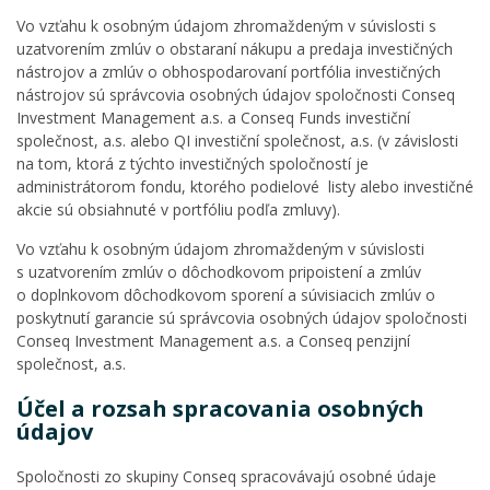
Vo vzťahu k osobným údajom zhromaždeným v súvislosti s
uzatvorením zmlúv o obstaraní nákupu a predaja investičných
nástrojov a zmlúv o obhospodarovaní portfólia investičných
nástrojov sú správcovia osobných údajov spoločnosti Conseq
Investment Management a.s. a Conseq Funds investiční
společnost, a.s. alebo QI investiční společnost, a.s. (v závislosti
na tom, ktorá z týchto investičných spoločností je
administrátorom fondu, ktorého podielové listy alebo investičné
akcie sú obsiahnuté v portfóliu podľa zmluvy).
Vo vzťahu k osobným údajom zhromaždeným v súvislosti
s uzatvorením zmlúv o dôchodkovom pripoistení a zmlúv
o doplnkovom dôchodkovom sporení a súvisiacich zmlúv o
poskytnutí garancie sú správcovia osobných údajov spoločnosti
Conseq Investment Management a.s. a Conseq penzijní
společnost, a.s.
Účel a rozsah spracovania osobných
údajov
Spoločnosti zo skupiny Conseq spracovávajú osobné údaje