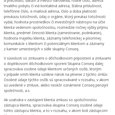
a priezvisko, dátum a miesto narodenia, rodné číslo, adresa
trvalého pobytu či iná kontaktná adresa, štátna príslušnosť,
telefónne číslo, e-mailová adresa, číslo a doba platnosti
preukazu totožnosti, údaj o orgáne, ktorý preukaz totožnosti
vydal, hodnota prostriedkov či investičných nástrojov na účte
klienta vedenom spoločnosťou, rozmedzie ročnej výšky príjmu
klienta, predmet činnosti klienta (zamestnanie, podnikanie),
hodnota majetku klienta, záznamy telefonickej a písomnej
komunikácie s klientom či potenciálnym klientom a záznamy
z kamier umiestených v sídle skupiny Conseq.
V súvislosti so zmluvami o dôchodkovom pripoistení a zmluvami
o doplnkovom dôchodkovom sporení Skupina Conseq ďalej
spracováva osobne údaje klientom určených osôb, ktorým
v prípade smrti klienta vznikne nárok na plnenie z týchto zmlúv.
Osobné údaje týchto osôb sú spracovávané v rozsahu, v akom
sú uvedené v zmluve, alebo neskôr oznámené Conseq penzijní
společnosti, a.s.
Ak uzatvára v zastúpení klienta zmluvu so spoločnosťou
zástupca klienta, spracováva skupina Conseq osobné údaje
tohto zástupcu klienta, a to v rozsahu, v akom boli zástupcom