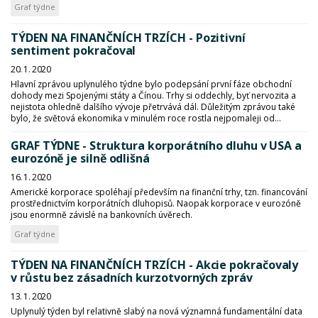
Graf týdne
TÝDEN NA FINANČNÍCH TRZÍCH - Pozitivní
sentiment pokračoval
20. 1. 2020
Hlavní zprávou uplynulého týdne bylo podepsání první fáze obchodní
dohody mezi Spojenými státy a Čínou. Trhy si oddechly, byť nervozita a
nejistota ohledně dalšího vývoje přetrvává dál. Důležitým zprávou také
bylo, že světová ekonomika v minulém roce rostla nejpomaleji od...
GRAF TÝDNE - Struktura korporátního dluhu v USA a
eurozóně je silně odlišná
16. 1. 2020
Americké korporace spoléhají především na finanční trhy, tzn. financování
prostřednictvím korporátních dluhopisů. Naopak korporace v eurozóně
jsou enormně závislé na bankovních úvěrech.
Graf týdne
TÝDEN NA FINANČNÍCH TRZÍCH - Akcie pokračovaly
v růstu bez zásadních kurzotvorných zpráv
13. 1. 2020
Uplynulý týden byl relativně slabý na nová významná fundamentální data