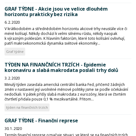
GRAF TÝDNE - Akcie jsou ve velice dlouhém
horizontu prakticky bez rizika
6. 2. 2020
V krátkodobém a střednědobém horizontu akciové trhy neustále více či
méně kolísají. Někdy dochází k velmi silnému růstu, někdy naopak
k výrazným poklesům. K hlavním faktorům, které toto kolísání ovlivňují,
patří makroekonomická dynamika světové ekonomiky...
Graf týdne
TÝDEN NA FINANČNÍCH TRZÍCH - Epidemie
koronaviru a slabá makrodata poslali trhy dolů
3. 2. 2020
Minulý týden zasedala americká centrální banka Fed, přičemž žádných
změn v nastavení její uvolněné měnové politiky jsme se podle očekávání
nedočkali. V pátek přišly slabá makrodata z eurozóny, která ve čtvrtém
čtvrtletí přidala pouze 0,1 % mezikvartálně. Přitom...
týden na finančních trzích
GRAF TÝDNE - Finanční represe
30. 1. 2020
Termín finanční represe označuje situaci, ve které se na finančních trzích