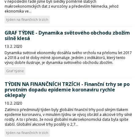
v neposlední řadě jsme byli svědky poměrně slabých
makroekonomických dat z eurozóny a především Německa, jehož
ekonomika ve...
týden na finančních trzích
GRAF TÝDNE - Dynamika světového obchodu zbožím
silně klesá
13. 2. 2020
Dynamika světové ekonomiky dosáhla svého vrcholu na přelomu let 2017
a 2018 a od té doby mírně zpomaluje. Jedním z indikátorů, který tento
vývoj dobře ilustruje, je dynamika světového obchodu zbožím.
Graf týdne
TÝDEN NA FINANČNÍCH TRZÍCH - Finanční trhy se po
prvotním dopadu epidemie koronaviru rychle
oklepaly
10. 2. 2020
Zatímco předminulý týden byly globální finanční trhy pod silným tlakem
epidemie koronaviru, v minulém týdnu se vývoj obrátil a akciové trhy silně
rostly. A to i přesto, že nová globální makroekonomická data byla spíše
slabší. Globální akciové trhy posílily o 2,7...
týden na finančních trzích