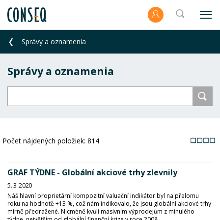
Správy a oznamenia
Správy a oznamenia
Počet nájdených položiek:
814
GRAF TÝDNE - Globální akciové trhy zlevnily
5. 3. 2020
Náš hlavní proprietární kompozitní valuační indikátor byl na přelomu
roku na hodnotě +13 %, což nám indikovalo, že jsou globální akciové trhy
mírně předražené. Nicméně kvůli masivním výprodejům z minulého
týdne, největším od globální finanční krize v roce 2008...