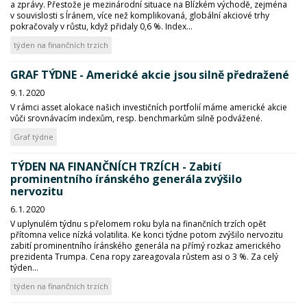
a zprávy. Přestože je mezinárodní situace na Blízkém východě, zejména
v souvislosti s Íránem, více než komplikovaná, globální akciové trhy
pokračovaly v růstu, když přidaly 0,6 %. Index...
týden na finančních trzích
GRAF TÝDNE - Americké akcie jsou silně předražené
9. 1. 2020
V rámci asset alokace našich investičních portfolií máme americké akcie
vůči srovnávacím indexům, resp. benchmarkům silně podvážené.
Graf týdne
TÝDEN NA FINANČNÍCH TRZÍCH - Zabití
prominentního íránského generála zvýšilo
nervozitu
6. 1. 2020
V uplynulém týdnu s přelomem roku byla na finančních trzích opět
přítomna velice nízká volatilita. Ke konci týdne potom zvýšilo nervozitu
zabití prominentního íránského generála na přímý rozkaz amerického
prezidenta Trumpa. Cena ropy zareagovala růstem asi o 3 %. Za celý
týden...
týden na finančních trzích