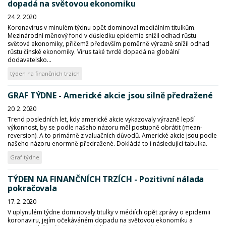
dopadá na světovou ekonomiku
24. 2. 2020
Koronavirus v minulém týdnu opět dominoval mediálním titulkům.
Mezinárodní měnový fond v důsledku epidemie snížil odhad růstu
světové ekonomiky, přičemž především poměrně výrazně snížil odhad
růstu čínské ekonomiky. Virus také tvrdé dopadá na globální
dodavatelsko...
týden na finančních trzích
GRAF TÝDNE - Americké akcie jsou silně předražené
20. 2. 2020
Trend posledních let, kdy americké akcie vykazovaly výrazně lepší
výkonnost, by se podle našeho názoru měl postupně obrátit (mean-
reversion). A to primárně z valuačních důvodů. Americké akcie jsou podle
našeho názoru enormně předražené. Dokládá to i následující tabulka.
Graf týdne
TÝDEN NA FINANČNÍCH TRZÍCH - Pozitivní nálada
pokračovala
17. 2. 2020
V uplynulém týdne dominovaly titulky v médiích opět zprávy o epidemii
koronaviru, jejím očekáváném dopadu na světovou ekonomiku a