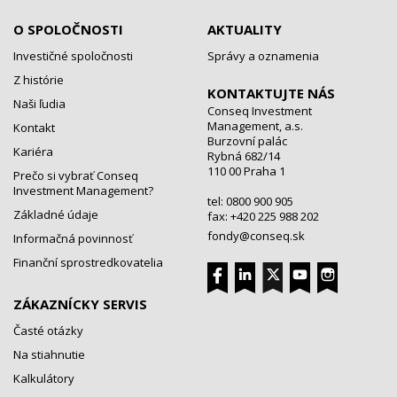
O SPOLOČNOSTI
AKTUALITY
Investičné spoločnosti
Správy a oznamenia
Z histórie
KONTAKTUJTE NÁS
Naši ľudia
Conseq Investment
Management, a.s.
Kontakt
Burzovní palác
Kariéra
Rybná 682/14
110 00 Praha 1
Prečo si vybrať Conseq
Investment Management?
tel: 0800 900 905
Základné údaje
fax: +420 225 988 202
fondy@conseq.sk
Informačná povinnosť
Finanční sprostredkovatelia
ZÁKAZNÍCKY SERVIS
Časté otázky
Na stiahnutie
Kalkulátory