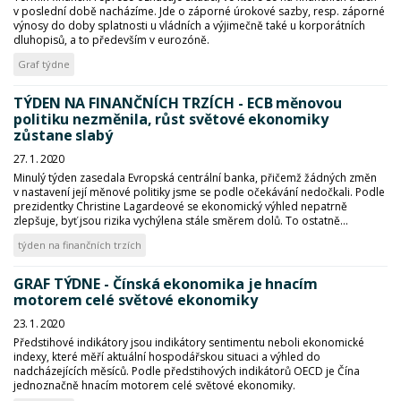
v poslední době nacházíme. Jde o záporné úrokové sazby, resp. záporné
výnosy do doby splatnosti u vládních a výjimečně také u korporátních
dluhopisů, a to především v eurozóně.
Graf týdne
TÝDEN NA FINANČNÍCH TRZÍCH - ECB měnovou
politiku nezměnila, růst světové ekonomiky
zůstane slabý
27. 1. 2020
Minulý týden zasedala Evropská centrální banka, přičemž žádných změn
v nastavení její měnové politiky jsme se podle očekávání nedočkali. Podle
prezidentky Christine Lagardeové se ekonomický výhled nepatrně
zlepšuje, byť jsou rizika vychýlena stále směrem dolů. To ostatně...
týden na finančních trzích
GRAF TÝDNE - Čínská ekonomika je hnacím
motorem celé světové ekonomiky
23. 1. 2020
Předstihové indikátory jsou indikátory sentimentu neboli ekonomické
indexy, které měří aktuální hospodářskou situaci a výhled do
nadcházejících měsíců. Podle předstihových indikátorů OECD je Čína
jednoznačně hnacím motorem celé světové ekonomiky.