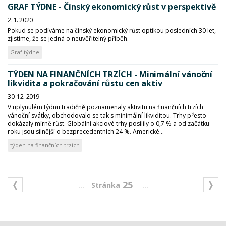
GRAF TÝDNE - Čínský ekonomický růst v perspektivě
2. 1. 2020
Pokud se podíváme na čínský ekonomický růst optikou posledních 30 let,
zjistíme, že se jedná o neuvěřitelný příběh.
Graf týdne
TÝDEN NA FINANČNÍCH TRZÍCH - Minimální vánoční
likvidita a pokračování růstu cen aktiv
30. 12. 2019
V uplynulém týdnu tradičně poznamenaly aktivitu na finančních trzích
vánoční svátky, obchodovalo se tak s minimální likviditou. Trhy přesto
dokázaly mírně růst. Globální akciové trhy posílily o 0,7 % a od začátku
roku jsou silnější o bezprecedentních 24 %. Americké...
týden na finančních trzích
...
...
25