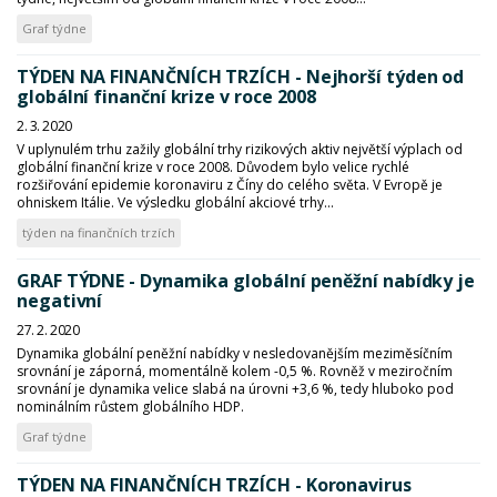
Graf týdne
TÝDEN NA FINANČNÍCH TRZÍCH - Nejhorší týden od
globální finanční krize v roce 2008
2. 3. 2020
V uplynulém trhu zažily globální trhy rizikových aktiv největší výplach od
globální finanční krize v roce 2008. Důvodem bylo velice rychlé
rozšiřování epidemie koronaviru z Číny do celého světa. V Evropě je
ohniskem Itálie. Ve výsledku globální akciové trhy...
týden na finančních trzích
GRAF TÝDNE - Dynamika globální peněžní nabídky je
negativní
27. 2. 2020
Dynamika globální peněžní nabídky v nesledovanějším meziměsíčním
srovnání je záporná, momentálně kolem -0,5 %. Rovněž v meziročním
srovnání je dynamika velice slabá na úrovni +3,6 %, tedy hluboko pod
nominálním růstem globálního HDP.
Graf týdne
TÝDEN NA FINANČNÍCH TRZÍCH - Koronavirus