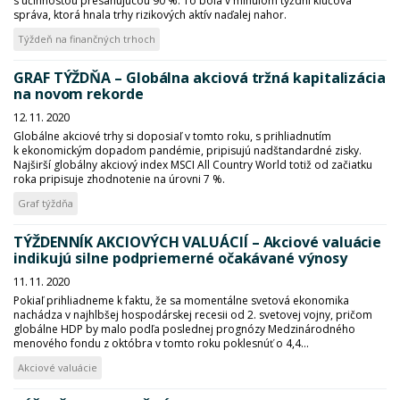
s účinnosťou presahujúcou 90 %. To bola v minulom týždni kľúčová
správa, ktorá hnala trhy rizikových aktív naďalej nahor.
Týždeň na finančných trhoch
GRAF TÝŽDŇA – Globálna akciová tržná kapitalizácia
na novom rekorde
12. 11. 2020
Globálne akciové trhy si doposiaľ v tomto roku, s prihliadnutím
k ekonomickým dopadom pandémie, pripisujú nadštandardné zisky.
Najširší globálny akciový index MSCI All Country World totiž od začiatku
roka pripisuje zhodnotenie na úrovni 7 %.
Graf týždňa
TÝŽDENNÍK AKCIOVÝCH VALUÁCIÍ – Akciové valuácie
indikujú silne podpriemerné očakávané výnosy
11. 11. 2020
Pokiaľ prihliadneme k faktu, že sa momentálne svetová ekonomika
nachádza v najhlbšej hospodárskej recesii od 2. svetovej vojny, pričom
globálne HDP by malo podľa poslednej prognózy Medzinárodného
menového fondu z októbra v tomto roku poklesnúť o 4,4...
Akciové valuácie