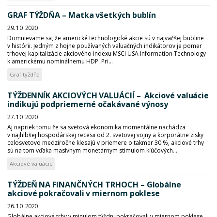
GRAF TÝŽDŇA – Matka všetkých bublín
29. 10. 2020
Domnievame sa, že americké technologické akcie sú v najväčšej bubline
v histórii. Jedným z hojne používaných valuačných indikátorov je pomer
trhovej kapitalizácie akciového indexu MSCI USA Information Technology
k americkému nominálnemu HDP. Pri...
Graf týždňa
TÝŽDENNÍK AKCIOVÝCH VALUÁCIÍ – Akciové valuácie
indikujú podpriemerné očakávané výnosy
27. 10. 2020
Aj napriek tomu že sa svetová ekonomika momentálne nachádza
v najhlbšej hospodárskej recesii od 2. svetovej vojny a korporátne zisky
celosvetovo medziročne klesajú v priemere o takmer 30 %, akciové trhy
sú na tom vďaka masívnym monetárnym stimulom kľúčových...
Akciové valuácie
TÝŽDEŇ NA FINANČNÝCH TRHOCH – Globálne
akciové pokračovali v miernom poklese
26. 10. 2020
Globálne akciové trhy v minulom týždni pokračovali v miernom poklese