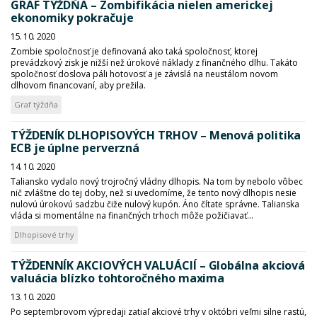
GRAF TÝŽDŇA – Zombifikácia nielen americkej
ekonomiky pokračuje
15. 10. 2020
Zombie spoločnosť je definovaná ako taká spoločnosť, ktorej
prevádzkový zisk je nižší než úrokové náklady z finančného dlhu. Takáto
spoločnosť doslova páli hotovosť a je závislá na neustálom novom
dlhovom financovaní, aby prežila.
Graf týždňa
TÝŽDENÍK DLHOPISOVÝCH TRHOV – Menová politika
ECB je úplne perverzná
14. 10. 2020
Taliansko vydalo nový trojročný vládny dlhopis. Na tom by nebolo vôbec
nič zvláštne do tej doby, než si uvedomíme, že tento nový dlhopis nesie
nulovú úrokovú sadzbu čiže nulový kupón. Áno čítate správne. Talianska
vláda si momentálne na finančných trhoch môže požičiavať...
Dlhopisové trhy
TÝŽDENNÍK AKCIOVÝCH VALUÁCIÍ – Globálna akciová
valuácia blízko tohtoročného maxima
13. 10. 2020
Po septembrovom výpredaji zatiaľ akciové trhy v októbri veľmi silne rastú,