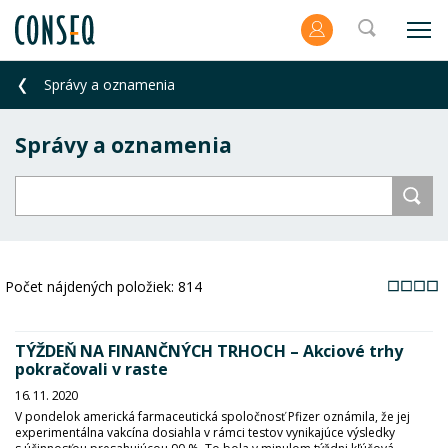
Správy a oznamenia
Správy a oznamenia
Počet nájdených položiek:
814
TÝŽDEŇ NA FINANČNÝCH TRHOCH – Akciové trhy
pokračovali v raste
16. 11. 2020
V pondelok americká farmaceutická spoločnosť Pfizer oznámila, že jej
experimentálna vakcína dosiahla v rámci testov vynikajúce výsledky