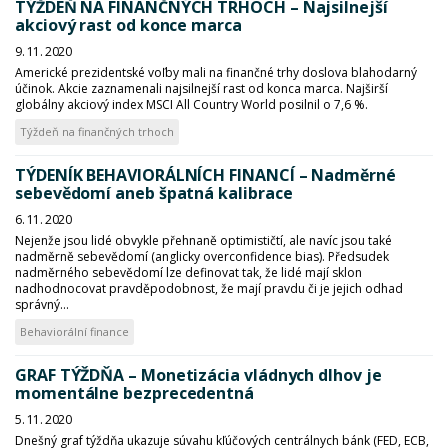
TÝŽDEŇ NA FINANČNÝCH TRHOCH – Najsilnejší
akciový rast od konce marca
9. 11. 2020
Americké prezidentské voľby mali na finančné trhy doslova blahodarný
účinok. Akcie zaznamenali najsilnejší rast od konca marca. Najširší
globálny akciový index MSCI All Country World posilnil o 7,6 %.
Týždeň na finančných trhoch
TÝDENÍK BEHAVIORÁLNÍCH FINANCÍ – Nadměrné
sebevědomí aneb špatná kalibrace
6. 11. 2020
Nejenže jsou lidé obvykle přehnaně optimističtí, ale navíc jsou také
nadměrně sebevědomí (anglicky overconfidence bias). Předsudek
nadměrného sebevědomí lze definovat tak, že lidé mají sklon
nadhodnocovat pravděpodobnost, že mají pravdu či je jejich odhad
správný...
Behaviorální finance
GRAF TÝŽDŇA – Monetizácia vládnych dlhov je
momentálne bezprecedentná
5. 11. 2020
Dnešný graf týždňa ukazuje súvahu kľúčových centrálnych bánk (FED, ECB,