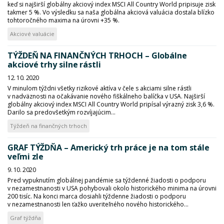
keď si najširší globálny akciový index MSCI All Country World pripisuje zisk
takmer 5 %. Vo výsledku sa naša globálna akciová valuácia dostala blízko
tohtoročného maxima na úrovni +35 %.
Akciové valuácie
TÝŽDEŇ NA FINANČNÝCH TRHOCH – Globálne
akciové trhy silne rástli
12. 10. 2020
V minulom týždni všetky rizikové aktíva v čele s akciami silne rástli
v nadväznosti na očakávanie nového fiškálneho balíčka v USA. Najširší
globálny akciový index MSCI All Country World pripísal výrazný zisk 3,6 %.
Darilo sa predovšetkým rozvíjajúcim...
Týždeň na finančných trhoch
GRAF TÝŽDŇA – Americký trh práce je na tom stále
veľmi zle
9. 10. 2020
Pred vypuknutím globálnej pandémie sa týždenné žiadosti o podporu
v nezamestnanosti v USA pohybovali okolo historického minima na úrovni
200 tisíc. Na konci marca dosiahli týždenne žiadosti o podporu
v nezamestnanosti len ťažko uveriteľného nového historického...
Graf týždňa