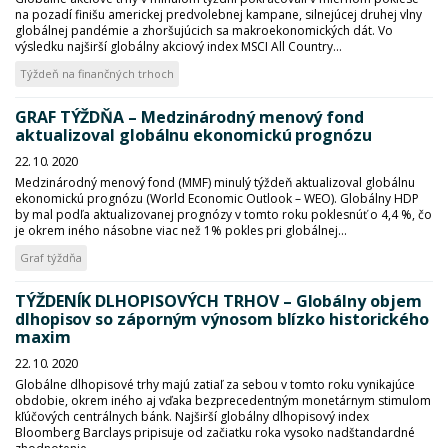
na pozadí finišu americkej predvolebnej kampane, silnejúcej druhej vlny
globálnej pandémie a zhoršujúcich sa makroekonomických dát. Vo
výsledku najširší globálny akciový index MSCI All Country...
Týždeň na finančných trhoch
GRAF TÝŽDŇA – Medzinárodný menový fond
aktualizoval globálnu ekonomickú prognózu
22. 10. 2020
Medzinárodný menový fond (MMF) minulý týždeň aktualizoval globálnu
ekonomickú prognózu (World Economic Outlook – WEO). Globálny HDP
by mal podľa aktualizovanej prognózy v tomto roku poklesnúť o 4,4 %, čo
je okrem iného násobne viac než 1% pokles pri globálnej...
Graf týždňa
TÝŽDENÍK DLHOPISOVÝCH TRHOV – Globálny objem
dlhopisov so záporným výnosom blízko historického
maxim
22. 10. 2020
Globálne dlhopisové trhy majú zatiaľ za sebou v tomto roku vynikajúce
obdobie, okrem iného aj vďaka bezprecedentným monetárnym stimulom
kľúčových centrálnych bánk. Najširší globálny dlhopisový index
Bloomberg Barclays pripisuje od začiatku roka vysoko nadštandardné