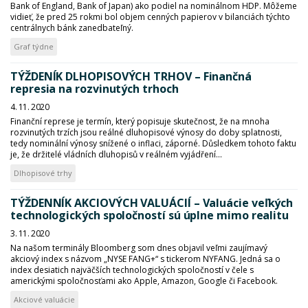
Bank of England, Bank of Japan) ako podiel na nominálnom HDP. Môžeme
vidieť, že pred 25 rokmi bol objem cenných papierov v bilanciách týchto
centrálnych bánk zanedbateľný.
Graf týdne
TÝŽDENÍK DLHOPISOVÝCH TRHOV – Finančná
represia na rozvinutých trhoch
4. 11. 2020
Finanční represe je termín, který popisuje skutečnost, že na mnoha
rozvinutých trzích jsou reálné dluhopisové výnosy do doby splatnosti,
tedy nominální výnosy snížené o inflaci, záporné. Důsledkem tohoto faktu
je, že držitelé vládních dluhopisů v reálném vyjádření...
Dlhopisové trhy
TÝŽDENNÍK AKCIOVÝCH VALUÁCIÍ – Valuácie veľkých
technologických spoločností sú úplne mimo realitu
3. 11. 2020
Na našom terminály Bloomberg som dnes objavil veľmi zaujímavý
akciový index s názvom „NYSE FANG+“ s tickerom NYFANG. Jedná sa o
index desiatich najväčších technologických spoločností v čele s
americkými spoločnosťami ako Apple, Amazon, Google či Facebook.
Akciové valuácie