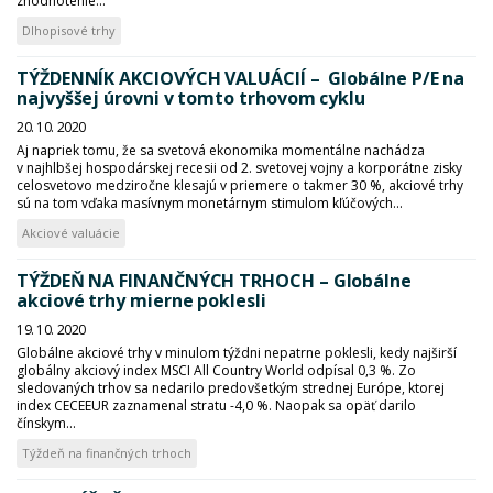
zhodnotenie...
Dlhopisové trhy
TÝŽDENNÍK AKCIOVÝCH VALUÁCIÍ – Globálne P/E na
najvyššej úrovni v tomto trhovom cyklu
20. 10. 2020
Aj napriek tomu, že sa svetová ekonomika momentálne nachádza
v najhlbšej hospodárskej recesii od 2. svetovej vojny a korporátne zisky
celosvetovo medziročne klesajú v priemere o takmer 30 %, akciové trhy
sú na tom vďaka masívnym monetárnym stimulom kľúčových...
Akciové valuácie
TÝŽDEŇ NA FINANČNÝCH TRHOCH – Globálne
akciové trhy mierne poklesli
19. 10. 2020
Globálne akciové trhy v minulom týždni nepatrne poklesli, kedy najširší
globálny akciový index MSCI All Country World odpísal 0,3 %. Zo
sledovaných trhov sa nedarilo predovšetkým strednej Európe, ktorej
index CECEEUR zaznamenal stratu -4,0 %. Naopak sa opäť darilo
čínskym...
Týždeň na finančných trhoch