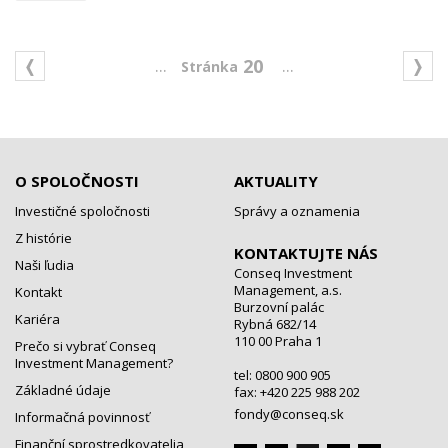
...
...
20
O SPOLOČNOSTI
AKTUALITY
Investičné spoločnosti
Správy a oznamenia
Z histórie
KONTAKTUJTE NÁS
Naši ľudia
Conseq Investment
Management, a.s.
Kontakt
Burzovní palác
Kariéra
Rybná 682/14
110 00 Praha 1
Prečo si vybrať Conseq
Investment Management?
tel: 0800 900 905
Základné údaje
fax: +420 225 988 202
fondy@conseq.sk
Informačná povinnosť
Finanční sprostredkovatelia