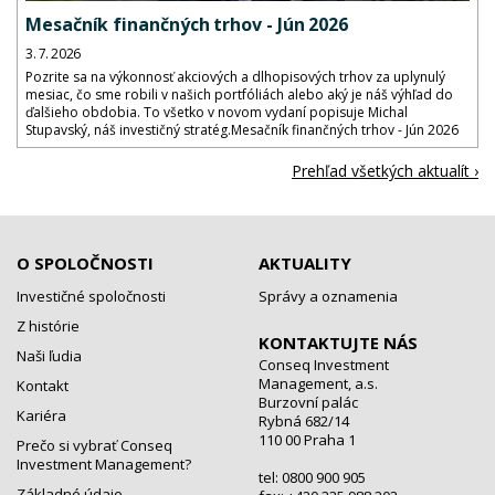
Mesačník finančných trhov - Jún 2026
3. 7. 2026
Pozrite sa na výkonnosť akciových a dlhopisových trhov za uplynulý
mesiac, čo sme robili v našich portfóliách alebo aký je náš výhľad do
ďalšieho obdobia. To všetko v novom vydaní popisuje Michal
Stupavský, náš investičný stratég.Mesačník finančných trhov - Jún 2026
Prehľad všetkých aktualít ›
O SPOLOČNOSTI
AKTUALITY
Investičné spoločnosti
Správy a oznamenia
Z histórie
KONTAKTUJTE NÁS
Naši ľudia
Conseq Investment
Management, a.s.
Kontakt
Burzovní palác
Kariéra
Rybná 682/14
110 00 Praha 1
Prečo si vybrať Conseq
Investment Management?
tel: 0800 900 905
Základné údaje