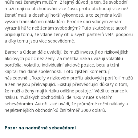
hůře než ženatým mužům. Zřejmý důvod je ten, že svobodní
muži mají na obchodování více času, proto obchodují více než
ženatí muži a dosahují horší výkonnosti, a to zejména kvůli
vyšším transakčním nákladům. Proč se daří vdaným ženám
výrazně hůře než ženám svobodným? Tuto skutečnost autoři
připisují tomu, že vdané ženy cítí u svých partnerů větší podporu
a díky tomu jsou více sebevědomé.
Barber a Odean dále uvádějí, že muži investují do rizikovějších
akciových pozic než ženy. Za měřítka rizika uvažují volatilitu
portfolia, volatilitu individuální akciové pozice, betu a tržní
kapitalizaci dané společnosti. Toto zjištění komentují
následovně: „Rozdíly v rizikovém profilu akciových portfolií mužů
a žen nejsou překvapující. Existují přesvědčující důkazy o tom,
že muži a ženy mají k riziku odlišné postoje.“ Větší tolerance k
riziku u mužských obchodníků jde ruku v ruce s větším
sebevědomím. Autoři také uvádí, že průměrné roční náklady u
nejaktivnějších obchodníků činí téměř 3000 dolarů.
Pozor na nadměrné sebevědomí