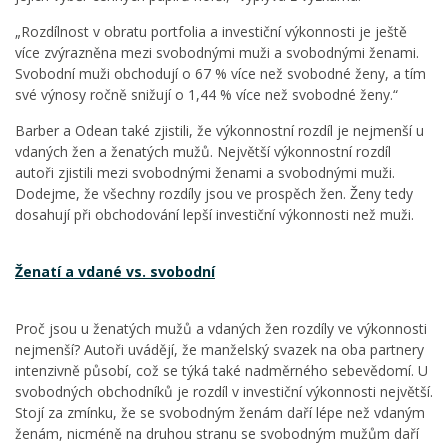
„Rozdílnost v obratu portfolia a investiční výkonnosti je ještě
více zvýrazněna mezi svobodnými muži a svobodnými ženami.
Svobodní muži obchodují o 67 % více než svobodné ženy, a tím
své výnosy ročně snižují o 1,44 % více než svobodné ženy.“
Barber a Odean také zjistili, že výkonnostní rozdíl je nejmenší u
vdaných žen a ženatých mužů. Největší výkonnostní rozdíl
autoři zjistili mezi svobodnými ženami a svobodnými muži.
Dodejme, že všechny rozdíly jsou ve prospěch žen. Ženy tedy
dosahují při obchodování lepší investiční výkonnosti než muži.
Ženatí a vdané vs. svobodní
Proč jsou u ženatých mužů a vdaných žen rozdíly ve výkonnosti
nejmenší? Autoři uvádějí, že manželský svazek na oba partnery
intenzivně působí, což se týká také nadměrného sebevědomí. U
svobodných obchodníků je rozdíl v investiční výkonnosti největší.
Stojí za zmínku, že se svobodným ženám daří lépe než vdaným
ženám, nicméně na druhou stranu se svobodným mužům daří