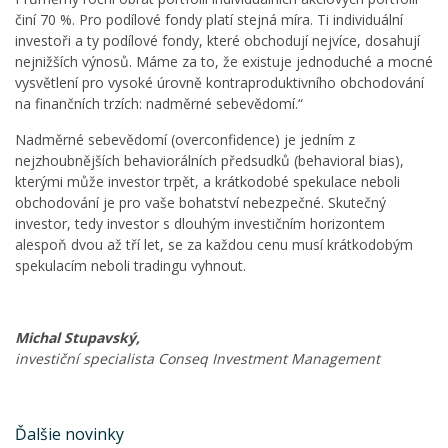
činí 70 %. Pro podílové fondy platí stejná míra. Ti individuální
investoři a ty podílové fondy, které obchodují nejvíce, dosahují
nejnižších výnosů. Máme za to, že existuje jednoduché a mocné
vysvětlení pro vysoké úrovně kontraproduktivního obchodování
na finančních trzích: nadměrné sebevědomí.“
Nadměrné sebevědomí (overconfidence) je jedním z
nejzhoubnějších behaviorálních předsudků (behavioral bias),
kterými může investor trpět, a krátkodobé spekulace neboli
obchodování je pro vaše bohatství nebezpečné. Skutečný
investor, tedy investor s dlouhým investičním horizontem
alespoň dvou až tří let, se za každou cenu musí krátkodobým
spekulacím neboli tradingu vyhnout.
Michal Stupavský,
investiční specialista Conseq Investment Management
Ďalšie novinky