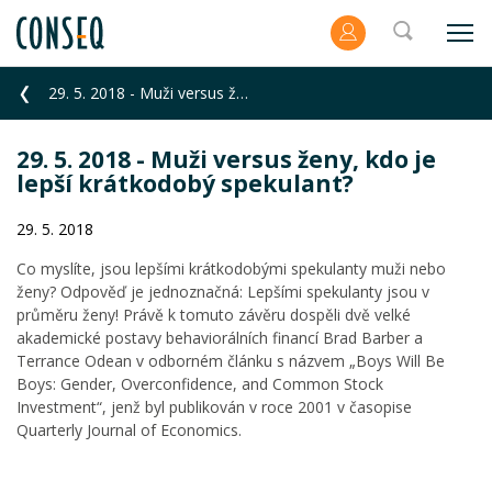
29. 5. 2018 - Muži versus ženy, kdo je lepší krátkodobý spekulant?
29. 5. 2018 - Muži versus ženy, kdo je
lepší krátkodobý spekulant?
29. 5. 2018
Co myslíte, jsou lepšími krátkodobými spekulanty muži nebo
ženy? Odpověď je jednoznačná: Lepšími spekulanty jsou v
průměru ženy! Právě k tomuto závěru dospěli dvě velké
akademické postavy behaviorálních financí Brad Barber a
Terrance Odean v odborném článku s názvem „Boys Will Be
Boys: Gender, Overconfidence, and Common Stock
Investment“, jenž byl publikován v roce 2001 v časopise
Quarterly Journal of Economics.