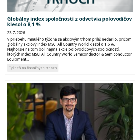
Globálny index spoločností z odvetvia polovodičov
klesol o 8,1 %
23. 7. 2026
V priebehu minulého týždňa sa akciovým trhom príliš nedarilo, pričom
globálny akciový index MSCI All Country World klesol o 1,6 %.
Najhoršie na tom boli najmä akcie polovodičových spoločností,
ktorých index MSCI All Country World Semiconductor & Semiconductor
Equipment...
Týždeň na finančných trhoch