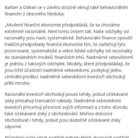
Barber a Odean se v závěru stručně věnují také behaviorálním
financím z obecného hlediska:
„Moderní finanční ekonomie předpokládá, že se chováme
extrémně racionálně. Není tomu ovšem tak. Naše odchylky od
racionality jsou navíc systematické. Behaviorální finance opouští
tradiční předpoklady finanční ekonomie tím, že začleňují tyto
pozorované, systematické a velice lidské odchylky od racionality
do standardních modelů finančních trhů. Nadměrné sebevědomí
je jednou z takových odchylek. Modely, které předpokládají, že
jsou tržní účastníci nadměrně sebevědomí, poskytují jednu
centrální predikci: nadměrně sebevědomí investoři obchodují
příliš mnoho.
Racionální investoři obchodují pouze tehdy, pokud očekávané
zisky přesahují transakční náklady. Nadměrně sebevědomí
investoři přeceňují přesnost svých informací a z toho důvodu
také očekávané zisky z obchodování. Mohou dokonce
obchodovat i tehdy, pokud jsou skutečné očekávané zisky
záporné.
Průměrný roční obrat portfolií individuálních akciových portfolií