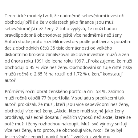
Teoretické modely tvrdí, že nadměrně sebevědomí investoři
obchodují příliš a že v oblastech jako finance jsou muži
sebevědomější než ženy. Z toho vyplývá, že muži budou
pravděpodobně obchodovat ještě více nadměrně než ženy.
Autoři studie proto rozdělili investory podle pohlaví a s použitím
dat z obchodních účtů 35 tisíc domácností od velkého
diskontního brokera zanalyzovali akciové investice mužů a žen
od února roku 1991 do ledna roku 1997. „Prokazujeme, že muži
obchodují o 45 % více než ženy. Obchodování snižuje čisté zisky
mužů ročně o 2,65 % na rozdíl od 1,72 % u žen,“ konstatují
autoři.
Průměrný roční obrat ženského portfolia činil 53 %, zatímco
muži ročně otočili 77 % portfolia. V souladu s predikcemi tak
autoři prokázali, že muži, kteří jsou více sebevědomí než ženy,
obchodují více než ženy. „Akcie, které muži stejně jako ženy
prodávají, následně dosahují vyšších výnosů než akcie, které se
poté muži i ženy rozhodnou nakoupit. Muži své výnosy snižují
více než ženy, a to proto, že obchodují více, nikoli že by byl
jejich výběr cenných papírů horší,“ vyplývá z výzkumu.