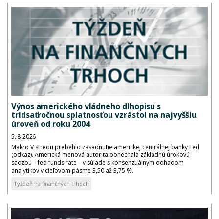
Výnos amerického vládneho dlhopisu s
tridsaťročnou splatnosťou vzrástol na najvyššiu
úroveň od roku 2004
5. 8. 2026
Makro V stredu prebehlo zasadnutie americkej centrálnej banky Fed
(odkaz). Americká menová autorita ponechala základnú úrokovú
sadzbu – fed funds rate – v súlade s konsenzuálnym odhadom
analytikov v cieľovom pásme 3,50 až 3,75 %.
Týždeň na finančných trhoch