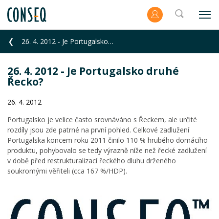
26. 4. 2012 - Je Portugalsko druhé Řecko?
26. 4. 2012 - Je Portugalsko druhé
Řecko?
26. 4. 2012
Portugalsko je velice často srovnáváno s Řeckem, ale určité
rozdíly jsou zde patrné na první pohled. Celkové zadlužení
Portugalska koncem roku 2011 činilo 110 % hrubého domácího
produktu, pohybovalo se tedy výrazně níže než řecké zadlužení
v době před restrukturalizací řeckého dluhu drženého
soukromými věřiteli (cca 167 %/HDP).