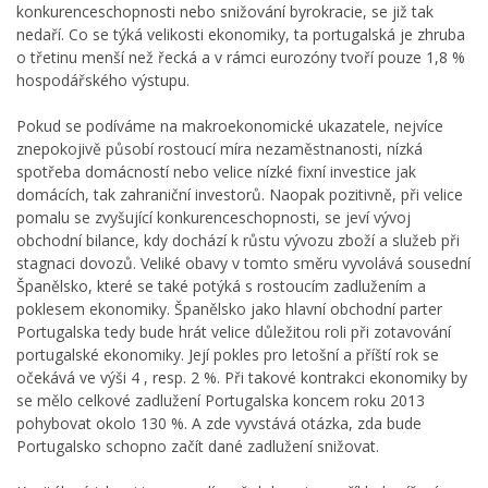
konkurenceschopnosti nebo snižování byrokracie, se již tak
nedaří. Co se týká velikosti ekonomiky, ta portugalská je zhruba
o třetinu menší než řecká a v rámci eurozóny tvoří pouze 1,8 %
hospodářského výstupu.
Pokud se podíváme na makroekonomické ukazatele, nejvíce
znepokojivě působí rostoucí míra nezaměstnanosti, nízká
spotřeba domácností nebo velice nízké fixní investice jak
domácích, tak zahraniční investorů. Naopak pozitivně, při velice
pomalu se zvyšující konkurenceschopnosti, se jeví vývoj
obchodní bilance, kdy dochází k růstu vývozu zboží a služeb při
stagnaci dovozů. Veliké obavy v tomto směru vyvolává sousední
Španělsko, které se také potýká s rostoucím zadlužením a
poklesem ekonomiky. Španělsko jako hlavní obchodní parter
Portugalska tedy bude hrát velice důležitou roli při zotavování
portugalské ekonomiky. Její pokles pro letošní a příští rok se
očekává ve výši 4 , resp. 2 %. Při takové kontrakci ekonomiky by
se mělo celkové zadlužení Portugalska koncem roku 2013
pohybovat okolo 130 %. A zde vyvstává otázka, zda bude
Portugalsko schopno začít dané zadlužení snižovat.