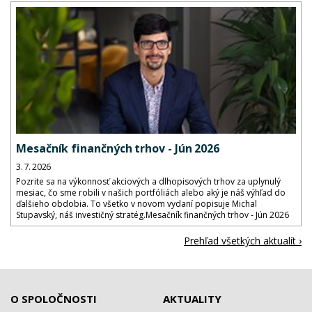
Mesačník finančných trhov - Jún 2026
3. 7. 2026
Pozrite sa na výkonnosť akciových a dlhopisových trhov za uplynulý
mesiac, čo sme robili v našich portfóliách alebo aký je náš výhľad do
ďalšieho obdobia. To všetko v novom vydaní popisuje Michal
Stupavský, náš investičný stratég.Mesačník finančných trhov - Jún 2026
Prehľad všetkých aktualít ›
O SPOLOČNOSTI
AKTUALITY