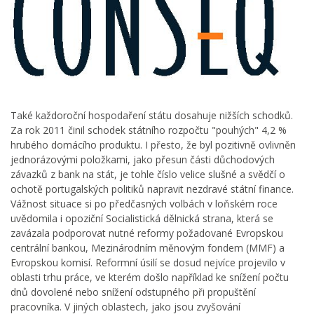
Také každoroční hospodaření státu dosahuje nižších schodků.
Za rok 2011 činil schodek státního rozpočtu "pouhých" 4,2 %
hrubého domácího produktu. I přesto, že byl pozitivně ovlivněn
jednorázovými položkami, jako přesun části důchodových
závazků z bank na stát, je tohle číslo velice slušné a svědčí o
ochotě portugalských politiků napravit nezdravé státní finance.
Vážnost situace si po předčasných volbách v loňském roce
uvědomila i opoziční Socialistická dělnická strana, která se
zavázala podporovat nutné reformy požadované Evropskou
centrální bankou, Mezinárodním měnovým fondem (MMF) a
Evropskou komisí. Reformní úsilí se dosud nejvíce projevilo v
oblasti trhu práce, ve kterém došlo například ke snížení počtu
dnů dovolené nebo snížení odstupného při propuštění
pracovníka. V jiných oblastech, jako jsou zvyšování