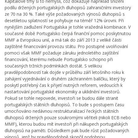
Kapitálové trhy si to nemyslí, což dokazuje například snížení
podílu držených portugalských dluhopisů zahraničními investory
ze 70 na 30 %. Také výše požadovaných výnosů dluhopisů s
desetiletou splatností se pohybuje na téměř 12% úrovni. Při
nynějším zadlužení Portugalska je tohle vražedná kombinace. V
současné době Portugalsko čerpá finanční pomoc poskytnutou
MMF a Evropskou unií, a má tak do září 2013 z veliké části
zajištěné financování provozu státu. Pro postupné uvolňování
pomoci však MMF požaduje záruku jednoletého zajištění
financování, kterému nebude Portugalsko schopno při
současných tržních podmínkách dostát. S velikou
pravděpodobností tak dojde v průběhu září letošního roku k
zahájení vyjednávání o druhém záchranném balíčku, který by
poskytl potřebný čas k přijetí nutných reforem, vedoucích k
nastartování portugalské ekonomiky a uklidnění investorů.
Pokud se tohle nepovede, investoři se budou dále stranit
portugalských státních dluhopisů. To bude s postupem času
umocňováno nedávnou restrukturalizací řeckých státních
dluhopisů držených pouze soukromými věřiteli (nikoli ECB nebo
MMF), kterou budou mít investoři při nákupech portugalských
dluhopisů na paměti. Důsledkem pak bude růst požadovaných
výnosů, jenž by pravděpodobně skončil podobnou