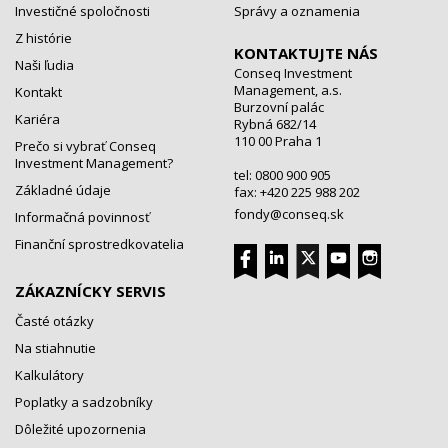
Investičné spoločnosti
Správy a oznamenia
Z histórie
KONTAKTUJTE NÁS
Naši ľudia
Conseq Investment
Management, a.s.
Kontakt
Burzovní palác
Kariéra
Rybná 682/14
110 00 Praha 1
Prečo si vybrať Conseq
Investment Management?
tel: 0800 900 905
Základné údaje
fax: +420 225 988 202
fondy@conseq.sk
Informačná povinnosť
Finanční sprostredkovatelia
ZÁKAZNÍCKY SERVIS
Časté otázky
Na stiahnutie
Kalkulátory
Poplatky a sadzobníky
Dôležité upozornenia