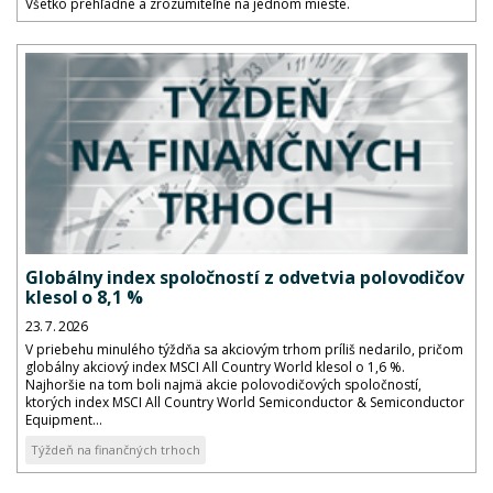
Všetko prehľadne a zrozumiteľne na jednom mieste.
Globálny index spoločností z odvetvia polovodičov
klesol o 8,1 %
23. 7. 2026
V priebehu minulého týždňa sa akciovým trhom príliš nedarilo, pričom
globálny akciový index MSCI All Country World klesol o 1,6 %.
Najhoršie na tom boli najmä akcie polovodičových spoločností,
ktorých index MSCI All Country World Semiconductor & Semiconductor
Equipment...
Týždeň na finančných trhoch