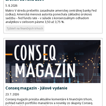
5. 8. 2026
Makro V stredu prebehlo zasadnutie americkej centrálnej banky Fed
(odkaz). Americká menová autorita ponechala základnú úrokovú
sadzbu – fed funds rate – v súlade s konsenzuálnym odhadom
analytikov v cieľovom pásme 3,50 až 3,75 %.
Týždeň na finančných trhoch
Conseq magazín - Júlové vydanie
23. 7. 2026
Conseq magazín prináša aktuálne komentáre k finančným trhom,
pohľad naších portfólio manažérov a novinky zo skupiny Conseq.