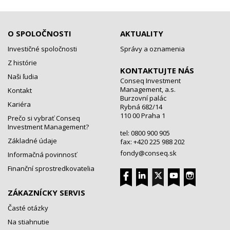
O SPOLOČNOSTI
AKTUALITY
Investičné spoločnosti
Správy a oznamenia
Z histórie
KONTAKTUJTE NÁS
Naši ľudia
Conseq Investment
Management, a.s.
Kontakt
Burzovní palác
Kariéra
Rybná 682/14
110 00 Praha 1
Prečo si vybrať Conseq
Investment Management?
tel: 0800 900 905
Základné údaje
fax: +420 225 988 202
fondy@conseq.sk
Informačná povinnosť
Finanční sprostredkovatelia
ZÁKAZNÍCKY SERVIS
Časté otázky
Na stiahnutie