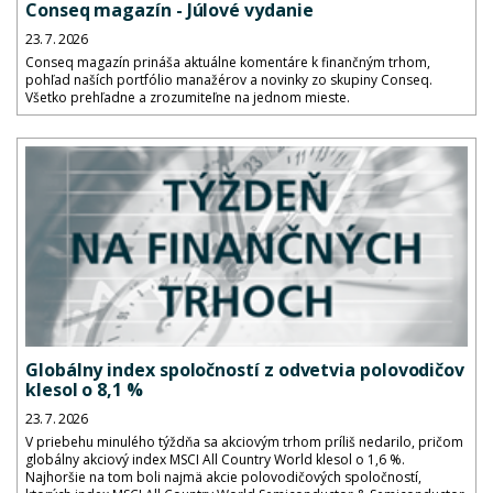
Conseq magazín - Júlové vydanie
23. 7. 2026
Conseq magazín prináša aktuálne komentáre k finančným trhom,
pohľad naších portfólio manažérov a novinky zo skupiny Conseq.
Všetko prehľadne a zrozumiteľne na jednom mieste.
Globálny index spoločností z odvetvia polovodičov
klesol o 8,1 %
23. 7. 2026
V priebehu minulého týždňa sa akciovým trhom príliš nedarilo, pričom
globálny akciový index MSCI All Country World klesol o 1,6 %.
Najhoršie na tom boli najmä akcie polovodičových spoločností,