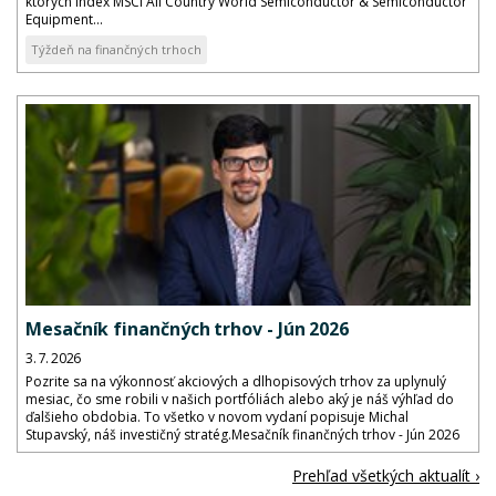
ktorých index MSCI All Country World Semiconductor & Semiconductor
Equipment...
Týždeň na finančných trhoch
Mesačník finančných trhov - Jún 2026
3. 7. 2026
Pozrite sa na výkonnosť akciových a dlhopisových trhov za uplynulý
mesiac, čo sme robili v našich portfóliách alebo aký je náš výhľad do
ďalšieho obdobia. To všetko v novom vydaní popisuje Michal
Stupavský, náš investičný stratég.Mesačník finančných trhov - Jún 2026
Prehľad všetkých aktualít ›