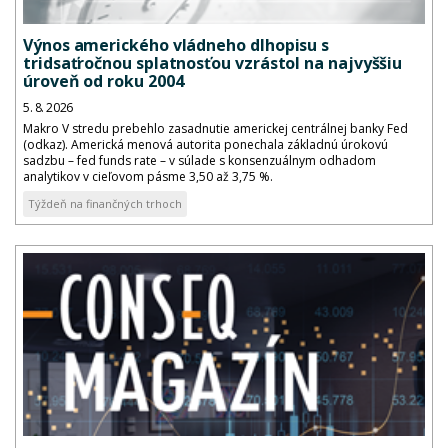
Výnos amerického vládneho dlhopisu s
tridsaťročnou splatnosťou vzrástol na najvyššiu
úroveň od roku 2004
5. 8. 2026
Makro V stredu prebehlo zasadnutie americkej centrálnej banky Fed
(odkaz). Americká menová autorita ponechala základnú úrokovú
sadzbu – fed funds rate – v súlade s konsenzuálnym odhadom
analytikov v cieľovom pásme 3,50 až 3,75 %.
Týždeň na finančných trhoch