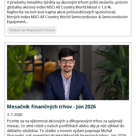
V priebehu minulého týždňa sa akciovým trhom príliš nedarilo, pričom
globálny akciový index MSCI All Country World klesol o 1,6 %.
Najhoršie na tom boli najmä akcie polovodičových spoločností,
ktorých index MSCI All Country World Semiconductor & Semiconductor
Equipment...
Týždeň na finančných trhoch
Mesačník finančných trhov - Jún 2026
3. 7. 2026
Pozrite sa na výkonnosť akciových a dlhopisových trhov za uplynulý
mesiac, čo sme robili v našich portfóliách alebo aký je náš výhľad do
ďalšieho obdobia. To všetko v novom vydaní popisuje Michal
Stupavský, náš investičný stratég.Mesačník finančných trhov - Jún 2026