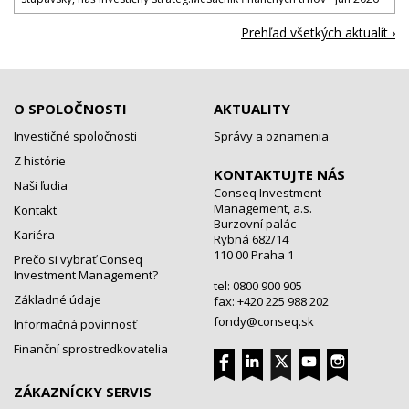
Prehľad všetkých aktualít ›
O SPOLOČNOSTI
AKTUALITY
Investičné spoločnosti
Správy a oznamenia
Z histórie
KONTAKTUJTE NÁS
Naši ľudia
Conseq Investment
Management, a.s.
Kontakt
Burzovní palác
Kariéra
Rybná 682/14
110 00 Praha 1
Prečo si vybrať Conseq
Investment Management?
tel: 0800 900 905
Základné údaje
fax: +420 225 988 202
fondy@conseq.sk
Informačná povinnosť
Finanční sprostredkovatelia
ZÁKAZNÍCKY SERVIS