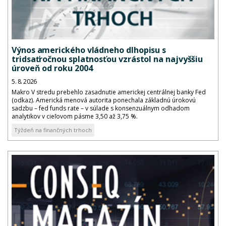
Výnos amerického vládneho dlhopisu s
tridsaťročnou splatnosťou vzrástol na najvyššiu
úroveň od roku 2004
5. 8. 2026
Makro V stredu prebehlo zasadnutie americkej centrálnej banky Fed
(odkaz). Americká menová autorita ponechala základnú úrokovú
sadzbu – fed funds rate – v súlade s konsenzuálnym odhadom
analytikov v cieľovom pásme 3,50 až 3,75 %.
Týždeň na finančných trhoch