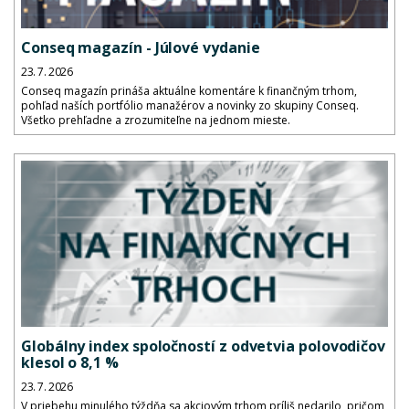
Conseq magazín - Júlové vydanie
23. 7. 2026
Conseq magazín prináša aktuálne komentáre k finančným trhom,
pohľad naších portfólio manažérov a novinky zo skupiny Conseq.
Všetko prehľadne a zrozumiteľne na jednom mieste.
Globálny index spoločností z odvetvia polovodičov
klesol o 8,1 %
23. 7. 2026
V priebehu minulého týždňa sa akciovým trhom príliš nedarilo, pričom