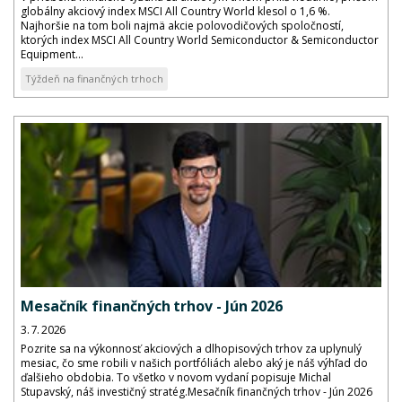
globálny akciový index MSCI All Country World klesol o 1,6 %.
Najhoršie na tom boli najmä akcie polovodičových spoločností,
ktorých index MSCI All Country World Semiconductor & Semiconductor
Equipment...
Týždeň na finančných trhoch
Mesačník finančných trhov - Jún 2026
3. 7. 2026
Pozrite sa na výkonnosť akciových a dlhopisových trhov za uplynulý
mesiac, čo sme robili v našich portfóliách alebo aký je náš výhľad do
ďalšieho obdobia. To všetko v novom vydaní popisuje Michal
Stupavský, náš investičný stratég.Mesačník finančných trhov - Jún 2026