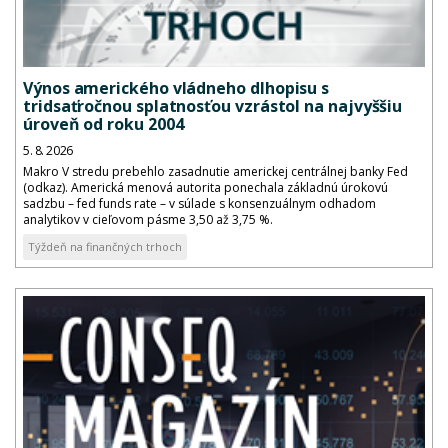
Výnos amerického vládneho dlhopisu s
tridsaťročnou splatnosťou vzrástol na najvyššiu
úroveň od roku 2004
5. 8. 2026
Makro V stredu prebehlo zasadnutie americkej centrálnej banky Fed
(odkaz). Americká menová autorita ponechala základnú úrokovú
sadzbu – fed funds rate – v súlade s konsenzuálnym odhadom
analytikov v cieľovom pásme 3,50 až 3,75 %.
Týždeň na finančných trhoch