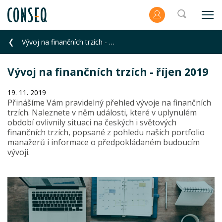
Vývoj na finančních trzích - říjen 2019
Vývoj na finančních trzích - říjen 2019
19. 11. 2019
Přinášíme Vám pravidelný přehled vývoje na finančních
trzích. Naleznete v něm události, které v uplynulém
období ovlivnily situaci na českých i světových
finančních trzích, popsané z pohledu našich portfolio
manažerů i informace o předpokládaném budoucím
vývoji.