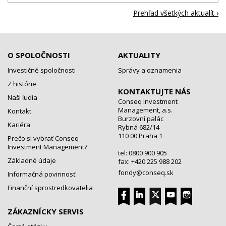
Prehľad všetkých aktualít ›
O SPOLOČNOSTI
AKTUALITY
Investičné spoločnosti
Správy a oznamenia
Z histórie
KONTAKTUJTE NÁS
Naši ľudia
Conseq Investment
Management, a.s.
Kontakt
Burzovní palác
Kariéra
Rybná 682/14
110 00 Praha 1
Prečo si vybrať Conseq
Investment Management?
tel: 0800 900 905
Základné údaje
fax: +420 225 988 202
fondy@conseq.sk
Informačná povinnosť
Finanční sprostredkovatelia
ZÁKAZNÍCKY SERVIS