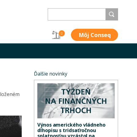
Môj Conseq
0
Ďalšie novinky
řiloženém
Výnos amerického vládneho
dlhopisu s tridsaťročnou
splatnosťou vzrástol na