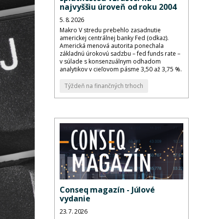
najvyššiu úroveň od roku 2004
5. 8. 2026
Makro V stredu prebehlo zasadnutie
americkej centrálnej banky Fed (odkaz).
Americká menová autorita ponechala
základnú úrokovú sadzbu – fed funds rate –
v súlade s konsenzuálnym odhadom
analytikov v cieľovom pásme 3,50 až 3,75 %.
Týždeň na finančných trhoch
Conseq magazín - Júlové
vydanie
23. 7. 2026