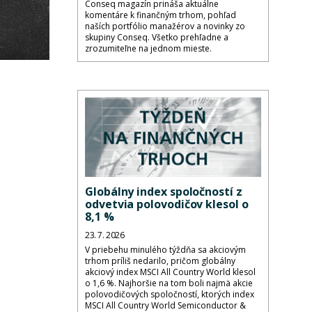
Conseq magazín prináša aktuálne
komentáre k finančným trhom, pohľad
naších portfólio manažérov a novinky zo
skupiny Conseq. Všetko prehľadne a
zrozumiteľne na jednom mieste.
Globálny index spoločností z
odvetvia polovodičov klesol o
8,1 %
23. 7. 2026
V priebehu minulého týždňa sa akciovým
trhom príliš nedarilo, pričom globálny
akciový index MSCI All Country World klesol
o 1,6 %. Najhoršie na tom boli najmä akcie
polovodičových spoločností, ktorých index
MSCI All Country World Semiconductor &