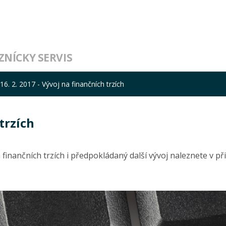
ZNÍCKY SERVIS
16. 2. 2017 - Vývoj na finančních trzích
trzích
finančních trzích i předpokládaný další vývoj naleznete v p