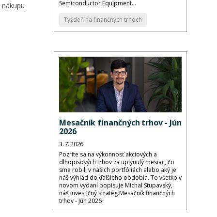
Semiconductor Equipment...
em nákupu
Týždeň na finančných trhoch
Mesačník finančných trhov - Jún
2026
3. 7. 2026
Pozrite sa na výkonnosť akciových a
dlhopisových trhov za uplynulý mesiac, čo
sme robili v našich portfóliách alebo aký je
náš výhľad do ďalšieho obdobia. To všetko v
novom vydaní popisuje Michal Stupavský,
náš investičný stratég.Mesačník finančných
trhov - Jún 2026