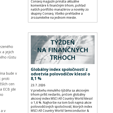
Conseq magazín prináša aktuálne
komentáre k finančným trhom, pohľad
naších portfólio manažérov a novinky zo
skupiny Conseq. Všetko prehľadne a
zrozumiteľne na jednom mieste.
mezeného
 a jejich
kého růstu
Globálny index spoločností z
měna bude v
odvetvia polovodičov klesol o
8,1 %
 proti
žších cen
23. 7. 2026
ka ECB jde
V priebehu minulého týždňa sa akciovým
ho
trhom príliš nedarilo, pričom globálny
akciový index MSCI All Country World klesol
o 1,6 %. Najhoršie na tom boli najmä akcie
polovodičových spoločností, ktorých index
 a v
MSCI All Country World Semiconductor &