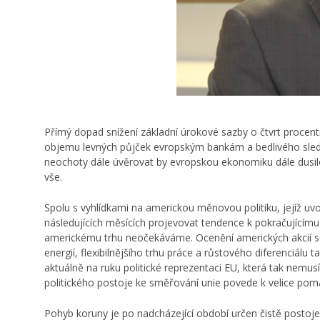
Přímý dopad snížení základní úrokové sazby o čtvrt procen
objemu levných půjček evropským bankám a bedlivého sledován
neochoty dále úvěrovat by evropskou ekonomiku dále dusilo
vše.
Spolu s vyhlídkami na americkou měnovou politiku, jejíž uv
následujících měsících projevovat tendence k pokračujícímu
americkému trhu neočekáváme. Ocenění amerických akcií se 
energií, flexibilnějšího trhu práce a růstového diferenciál
aktuálně na ruku politické reprezentaci EU, která tak nemu
politického postoje ke směřování unie povede k velice pom
Pohyb koruny je po nadcházející období určen čistě postoje