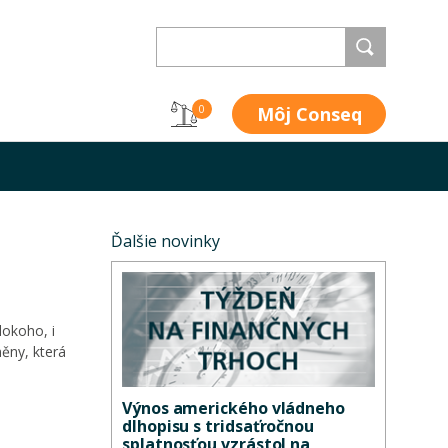
Môj Conseq
0
Ďalšie novinky
lokoho, i
ěny, která
Výnos amerického vládneho
dlhopisu s tridsaťročnou
splatnosťou vzrástol na