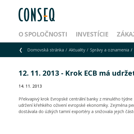
O SPOLOČNOSTI
INVESTÍCIE
ZÁKA
Domovská stránka
Aktuality
Správy a oznamenia
12. 11. 2013 - Krok ECB má udrž
14. 11. 2013
Překvapivý krok Evropské centrální banky z minulého týdne s
udržení křehkého oživení evropské ekonomiky. Zejména perif
dostávala do úzkých tamní exportéry a snižovala jejich č