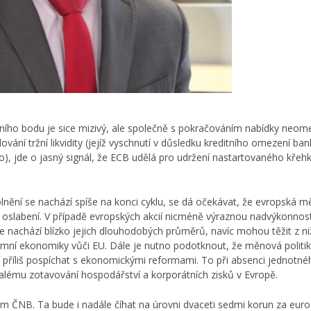
tního bodu je sice mizivý, ale společně s pokračováním nabídky neo
í tržní likvidity (jejíž vyschnutí v důsledku kreditního omezení bank
), jde o jasný signál, že ECB udělá pro udržení nastartovaného křeh
olnění se nachází spíše na konci cyklu, se dá očekávat, že evropská 
 oslabení. V případě evropských akcií nicméně výraznou nadvýkonnost
nachází blízko jejich dlouhodobých průměrů, navíc mohou těžit z ni
u tamní ekonomiky vůči EU. Dále je nutno podotknout, že měnová politi
sí příliš pospíchat s ekonomickými reformami. To při absenci jednotné
alému zotavování hospodářství a korporátních zisků v Evropě.
m ČNB. Ta bude i nadále číhat na úrovni dvaceti sedmi korun za euro