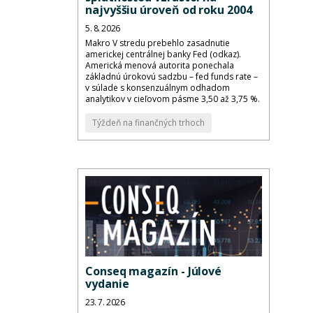
najvyššiu úroveň od roku 2004
5. 8. 2026
Makro V stredu prebehlo zasadnutie
americkej centrálnej banky Fed (odkaz).
Americká menová autorita ponechala
základnú úrokovú sadzbu – fed funds rate –
v súlade s konsenzuálnym odhadom
analytikov v cieľovom pásme 3,50 až 3,75 %.
Týždeň na finančných trhoch
Conseq magazín - Júlové
vydanie
23. 7. 2026