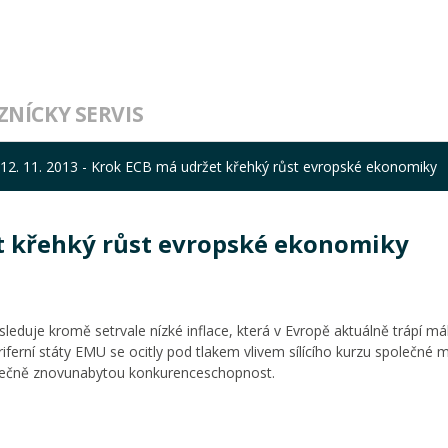
ZNÍCKY SERVIS
12. 11. 2013 - Krok ECB má udržet křehký růst evropské ekonomiky
et křehký růst evropské ekonomiky
leduje kromě setrvale nízké inflace, která v Evropě aktuálně trápí má
erní státy EMU se ocitly pod tlakem vlivem sílícího kurzu společné m
ástečně znovunabytou konkurenceschopnost.