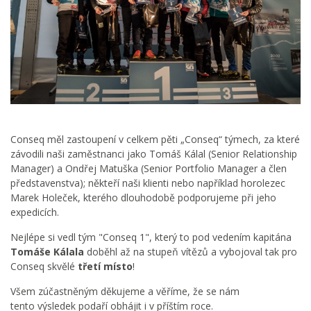
Conseq měl zastoupení v celkem pěti „Conseq“ týmech, za které
závodili naši zaměstnanci jako Tomáš Kálal (Senior Relationship
Manager) a Ondřej Matuška (Senior Portfolio Manager a člen
představenstva); někteří naši klienti nebo například horolezec
Marek Holeček, kterého dlouhodobě podporujeme při jeho
expedicích.
Nejlépe si vedl tým "Conseq 1", který to pod vedením kapitána
Tomáše Kálala
doběhl až na stupeň vítězů a vybojoval tak pro
Conseq skvělé
třetí místo
!
Všem zúčastněným děkujeme a věříme, že se nám
tento výsledek podaří obhájit i v příštím roce.