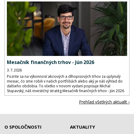
Mesačník finančných trhov - Jún 2026
3. 7. 2026
Pozrite sa na výkonnosť akciových a dlhopisových trhov za uplynulý
mesiac, čo sme robili v našich portfóliách alebo aký je náš výhľad do
ďalšieho obdobia. To všetko v novom vydaní popisuje Michal
Stupavský, náš investičný stratég.Mesačník finančných trhov - Jún 2026
Prehľad všetkých aktualít ›
O SPOLOČNOSTI
AKTUALITY