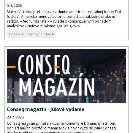
5. 8. 2026
Makro V stredu prebehlo zasadnutie americkej centrálnej banky Fed
(odkaz). Americká menová autorita ponechala základnú úrokovú
sadzbu – fed funds rate – v súlade s konsenzuálnym odhadom
analytikov v cieľovom pásme 3,50 až 3,75 %.
Týždeň na finančných trhoch
Conseq magazín - Júlové vydanie
23. 7. 2026
Conseq magazín prináša aktuálne komentáre k finančným trhom,
pohľad naších portfólio manažérov a novinky zo skupiny Conseq.
Všetko prehľadne a zrozumiteľne na jednom mieste.