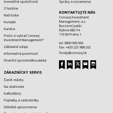
Investičné spoločnosti
Správy a oznamenia
Z histórie
KONTAKTUJTE NÁS
Naši ľudia
Conseq Investment
Management, a.s.
Kontakt
Burzovní palác
Kariéra
Rybná 682/14
110 00 Praha 1
Prečo si vybrať Conseq
Investment Management?
tel: 0800 900 905
Základné údaje
fax: +420 225 988 202
fondy@conseq.sk
Informačná povinnosť
Finanční sprostredkovatelia
ZÁKAZNÍCKY SERVIS
Časté otázky
Na stiahnutie
Kalkulátory
Poplatky a sadzobníky
Dôležité upozornenia