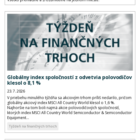
Globálny index spoločností z odvetvia polovodičov
klesol o 8,1 %
23. 7. 2026
V priebehu minulého týždňa sa akciovým trhom príliš nedarilo, pričom
globálny akciový index MSCI All Country World klesol o 1,6 %.
Najhoršie na tom boli najmä akcie polovodičových spoločností,
ktorých index MSCI All Country World Semiconductor & Semiconductor
Equipment...
Týždeň na finančných trhoch