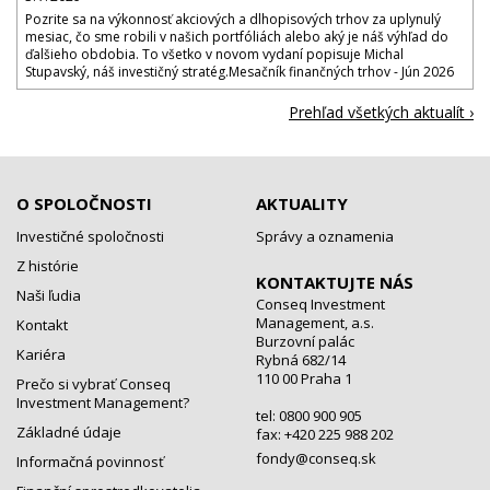
Pozrite sa na výkonnosť akciových a dlhopisových trhov za uplynulý
mesiac, čo sme robili v našich portfóliách alebo aký je náš výhľad do
ďalšieho obdobia. To všetko v novom vydaní popisuje Michal
Stupavský, náš investičný stratég.Mesačník finančných trhov - Jún 2026
Prehľad všetkých aktualít ›
O SPOLOČNOSTI
AKTUALITY
Investičné spoločnosti
Správy a oznamenia
Z histórie
KONTAKTUJTE NÁS
Naši ľudia
Conseq Investment
Management, a.s.
Kontakt
Burzovní palác
Kariéra
Rybná 682/14
110 00 Praha 1
Prečo si vybrať Conseq
Investment Management?
tel: 0800 900 905
Základné údaje
fax: +420 225 988 202
fondy@conseq.sk
Informačná povinnosť