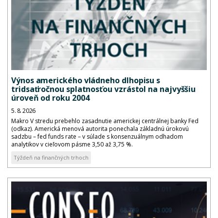
Výnos amerického vládneho dlhopisu s
tridsaťročnou splatnosťou vzrástol na najvyššiu
úroveň od roku 2004
5. 8. 2026
Makro V stredu prebehlo zasadnutie americkej centrálnej banky Fed
(odkaz). Americká menová autorita ponechala základnú úrokovú
sadzbu – fed funds rate – v súlade s konsenzuálnym odhadom
analytikov v cieľovom pásme 3,50 až 3,75 %.
Týždeň na finančných trhoch