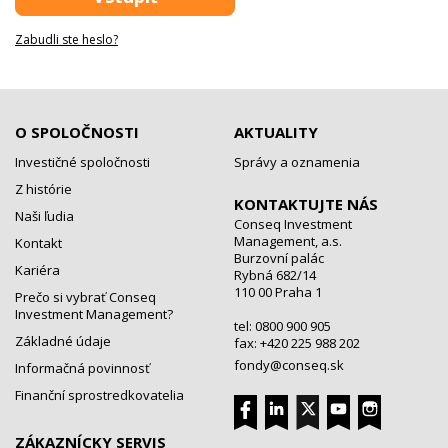
Zabudli ste heslo?
O SPOLOČNOSTI
AKTUALITY
Investičné spoločnosti
Správy a oznamenia
Z histórie
KONTAKTUJTE NÁS
Naši ľudia
Conseq Investment
Management, a.s.
Kontakt
Burzovní palác
Kariéra
Rybná 682/14
110 00 Praha 1
Prečo si vybrať Conseq
Investment Management?
tel: 0800 900 905
Základné údaje
fax: +420 225 988 202
fondy@conseq.sk
Informačná povinnosť
Finanční sprostredkovatelia
ZÁKAZNÍCKY SERVIS