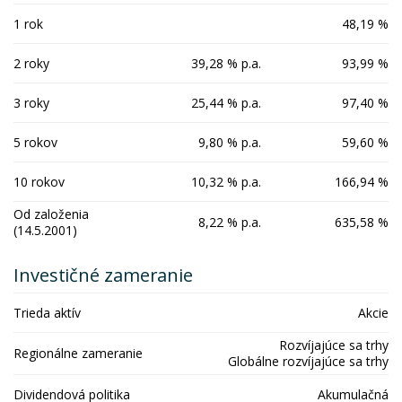
1 rok
48,19 %
2 roky
39,28 % p.a.
93,99 %
3 roky
25,44 % p.a.
97,40 %
5 rokov
9,80 % p.a.
59,60 %
10 rokov
10,32 % p.a.
166,94 %
Od založenia
8,22 % p.a.
635,58 %
(14.5.2001)
Investičné zameranie
Trieda aktív
Akcie
Rozvíjajúce sa trhy
Regionálne zameranie
Globálne rozvíjajúce sa trhy
Dividendová politika
Akumulačná