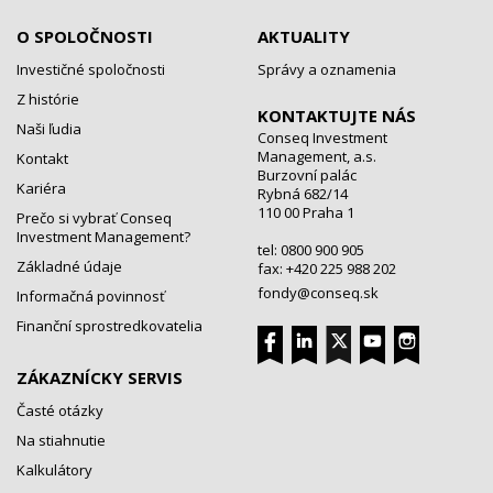
O SPOLOČNOSTI
AKTUALITY
Investičné spoločnosti
Správy a oznamenia
Z histórie
KONTAKTUJTE NÁS
Naši ľudia
Conseq Investment
Management, a.s.
Kontakt
Burzovní palác
Kariéra
Rybná 682/14
110 00 Praha 1
Prečo si vybrať Conseq
Investment Management?
tel: 0800 900 905
Základné údaje
fax: +420 225 988 202
fondy@conseq.sk
Informačná povinnosť
Finanční sprostredkovatelia
ZÁKAZNÍCKY SERVIS
Časté otázky
Na stiahnutie
Kalkulátory