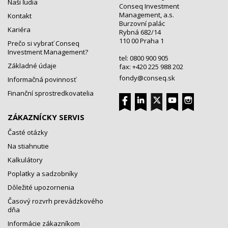
Naši ľudia
Conseq Investment
Management, a.s.
Kontakt
Burzovní palác
Kariéra
Rybná 682/14
110 00 Praha 1
Prečo si vybrať Conseq
Investment Management?
tel: 0800 900 905
Základné údaje
fax: +420 225 988 202
fondy@conseq.sk
Informačná povinnosť
Finanční sprostredkovatelia
ZÁKAZNÍCKY SERVIS
Časté otázky
Na stiahnutie
Kalkulátory
Poplatky a sadzobníky
Dôležité upozornenia
Časový rozvrh prevádzkového
dňa
Informácie zákazníkom