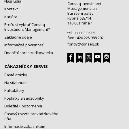
Naši ľudia
Conseq Investment
Management, a.s.
Kontakt
Burzovní palác
Kariéra
Rybná 682/14
110 00 Praha 1
Prečo si vybrať Conseq
Investment Management?
tel: 0800 900 905
Základné údaje
fax: +420 225 988 202
fondy@conseq.sk
Informačná povinnosť
Finanční sprostredkovatelia
ZÁKAZNÍCKY SERVIS
Časté otázky
Na stiahnutie
Kalkulátory
Poplatky a sadzobníky
Dôležité upozornenia
Časový rozvrh prevádzkového
dňa
Informácie zákazníkom