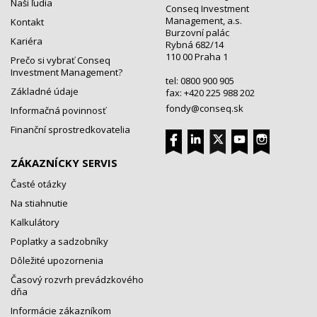
Naši ľudia
Conseq Investment
Management, a.s.
Kontakt
Burzovní palác
Kariéra
Rybná 682/14
110 00 Praha 1
Prečo si vybrať Conseq
Investment Management?
tel: 0800 900 905
Základné údaje
fax: +420 225 988 202
fondy@conseq.sk
Informačná povinnosť
Finanční sprostredkovatelia
ZÁKAZNÍCKY SERVIS
Časté otázky
Na stiahnutie
Kalkulátory
Poplatky a sadzobníky
Dôležité upozornenia
Časový rozvrh prevádzkového
dňa
Informácie zákazníkom