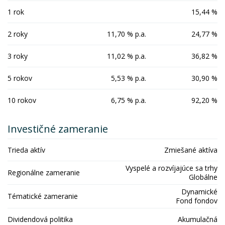
1 rok
15,44 %
2 roky
11,70 % p.a.
24,77 %
3 roky
11,02 % p.a.
36,82 %
5 rokov
5,53 % p.a.
30,90 %
10 rokov
6,75 % p.a.
92,20 %
Investičné zameranie
Trieda aktív
Zmiešané aktíva
Vyspelé a rozvíjajúce sa trhy
Regionálne zameranie
Globálne
Dynamické
Tématické zameranie
Fond fondov
Dividendová politika
Akumulačná