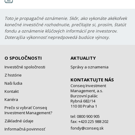
Toto je propagačné oznámenie. Skôr, ako vykonáte akékoľvek
konečné investičné rozhodnutie, prečítajte si, prosím, štatút
fondu a oznámenie kľúčových informácií pre investorov.
Doterajšia výkonnosť nepredpovedá budúce výnosy.
O SPOLOČNOSTI
AKTUALITY
Investičné spoločnosti
Správy a oznamenia
Z histórie
KONTAKTUJTE NÁS
Naši ľudia
Conseq Investment
Management, a.s.
Kontakt
Burzovní palác
Kariéra
Rybná 682/14
110 00 Praha 1
Prečo si vybrať Conseq
Investment Management?
tel: 0800 900 905
Základné údaje
fax: +420 225 988 202
fondy@conseq.sk
Informačná povinnosť