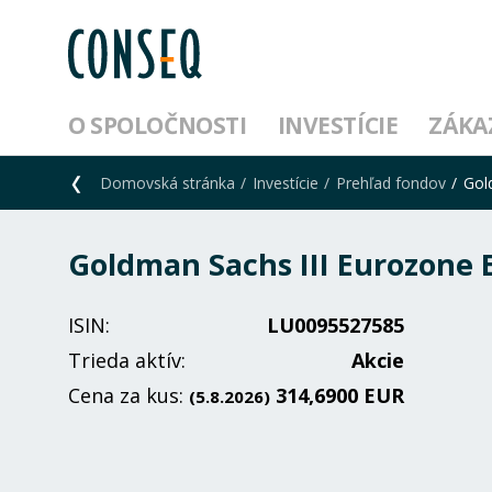
O SPOLOČNOSTI
INVESTÍCIE
ZÁKA
Domovská stránka
Investície
Prehľad fondov
Gol
Goldman Sachs III Eurozone E
ISIN:
LU0095527585
Trieda aktív:
Akcie
Cena za kus:
314,6900 EUR
(5.8.2026)