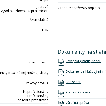
Jadrové
z toho manažérsky poplatok
 vysokou trhovou kapitalizáciou
Akumulačná
EUR
Dokumenty na stiah
Prospekt (štatút) fondu
min. 5 rokov
Dokument s kľúčovými inf
áruky maximálnej možnej straty
Factsheet
Rizikový profil 4
Neprofesionálny
Polročná správa
Profesionálny
Spôsobilá protistrana
Výročná správa