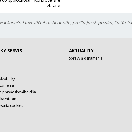
ie do spoločností - Kontroverzné
zbrane
ek konečné investičné rozhodnutie, prečítajte si, prosím, štatút f
KY SERVIS
AKTUALITY
Správy a oznamenia
adzobníky
zornenia
rh prevádzkového dňa
ákazníkom
vania cookies