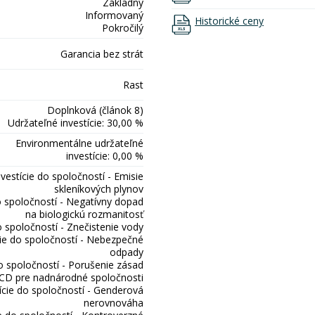
Základný
Informovaný
Historické ceny
Pokročilý
Garancia bez strát
Rast
Doplnková (článok 8)
Udržateľné investície: 30,00 %
Environmentálne udržateľné
investície: 0,00 %
nvestície do spoločností - Emisie
skleníkových plynov
o spoločností - Negatívny dopad
na biologickú rozmanitosť
o spoločností - Znečistenie vody
cie do spoločností - Nebezpečné
odpady
do spoločností - Porušenie zásad
D pre nadnárodné spoločnosti
ície do spoločností - Genderová
nerovnováha