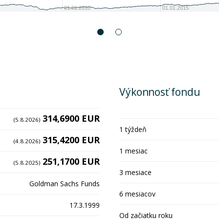
01.01.2010
01.01.2015
Výkonnosť fondu
314,6900 EUR
(5.8.2026)
1 týždeň
315,4200 EUR
(4.8.2026)
1 mesiac
251,1700 EUR
(5.8.2025)
3 mesiace
Goldman Sachs Funds
6 mesiacov
17.3.1999
Od začiatku roku