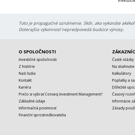
Investíc
Toto je propagačné oznámenie. Skôr, ako vykonáte akékoľv
Doterajšia výkonnosť nepredpovedá budúce výnosy.
O SPOLOČNOSTI
ZÁKAZNÍC
Investičné spoločnosti
Časté otázky
Z histórie
Na stiahnutie
Naši ľudia
Kalkulátory
Kontakt
Poplatky a s
Kariéra
Dôležité upo
Prečo si vybrať Conseq Investment Management?
Časový rozv
Základné údaje
Informácie z
Informačná povinnosť
Zásady použí
Finanční sprostredkovatelia