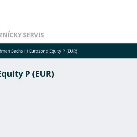
ZNÍCKY SERVIS
dman Sachs III Eurozone Equity P (EUR)
quity P (EUR)