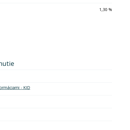
1,30 %
nutie
ormáciami - KID