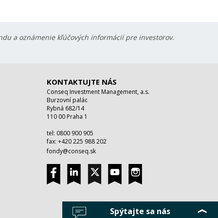
ondu a oznámenie kľúčových informácií pre investorov.
KONTAKTUJTE NÁS
Conseq Investment Management, a.s.
Burzovní palác
Rybná 682/14
110 00 Praha 1
tel: 0800 900 905
fax: +420 225 988 202
fondy@conseq.sk
Spýtajte sa nás