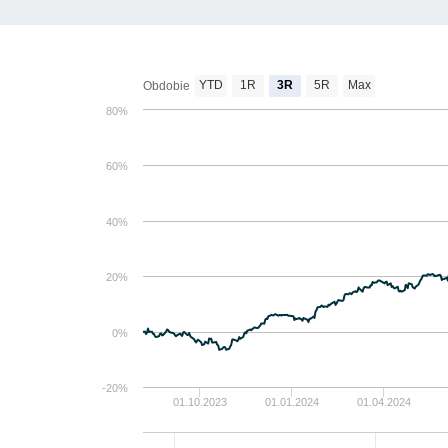
YTD
1R
3R
5R
Max
Obdobie
80%
60%
40%
20%
0%
-20%
01.10.2023
01.01.2024
01.04.2024