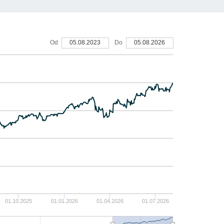
40
Od
05.08.2023
Do
05.08.2026
30
20
10
0
-10
01.10.2025
01.01.2026
01.04.2026
01.07.2026