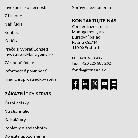
Investičné spoločnosti
Správy a oznamenia
Z histórie
KONTAKTUJTE NÁS
Naši ľudia
Conseq Investment
Management, a.s.
Kontakt
Burzovní palác
Kariéra
Rybná 682/14
110 00 Praha 1
Prečo si vybrať Conseq
Investment Management?
tel: 0800 900 905
Základné údaje
fax: +420 225 988 202
fondy@conseq.sk
Informačná povinnosť
Finanční sprostredkovatelia
ZÁKAZNÍCKY SERVIS
Časté otázky
Na stiahnutie
Kalkulátory
Poplatky a sadzobníky
Dôležité upozornenia