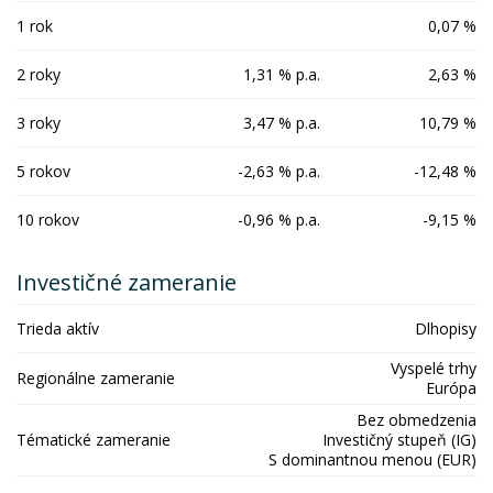
1 rok
0,07 %
2 roky
1,31 % p.a.
2,63 %
3 roky
3,47 % p.a.
10,79 %
5 rokov
-2,63 % p.a.
-12,48 %
10 rokov
-0,96 % p.a.
-9,15 %
Investičné zameranie
Trieda aktív
Dlhopisy
Vyspelé trhy
Regionálne zameranie
Európa
Bez obmedzenia
Tématické zameranie
Investičný stupeň (IG)
S dominantnou menou (EUR)