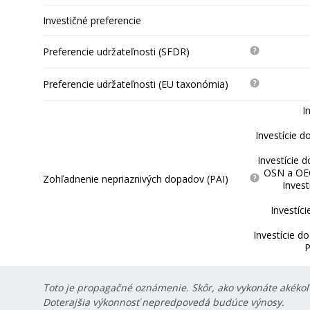
Investičné preferencie
Preferencie udržateľnosti (SFDR)
Preferencie udržateľnosti (EU taxonómia)
I
Investície d
Investície 
OSN a OEC
Zohľadnenie nepriaznivých dopadov (PAI)
Invest
Investíc
Investície d
P
Toto je propagačné oznámenie. Skôr, ako vykonáte akékoľv
Doterajšia výkonnosť nepredpovedá budúce výnosy.