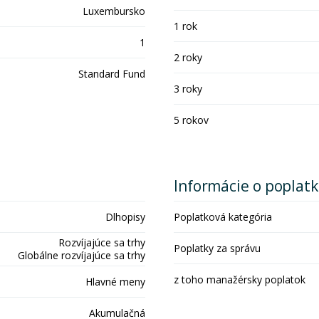
Luxembursko
1 rok
1
2 roky
Standard Fund
3 roky
5 rokov
Informácie o poplat
Dlhopisy
Poplatková kategória
Rozvíjajúce sa trhy
Poplatky za správu
Globálne rozvíjajúce sa trhy
z toho manažérsky poplatok
Hlavné meny
Akumulačná