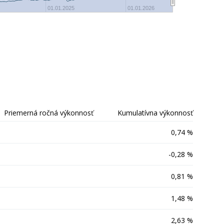
-20
01.01.2025
01.01.2026
Priemerná ročná výkonnosť
Kumulatívna výkonnosť
0,74 %
-0,28 %
0,81 %
1,48 %
2,63 %