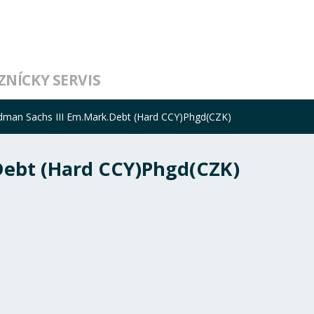
ZNÍCKY SERVIS
dman Sachs III Em.Mark.Debt (Hard CCY)Phgd(CZK)
Debt (Hard CCY)Phgd(CZK)