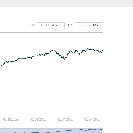
15
Od
05.08.2023
Do
05.08.2026
10
5
0
-5
-10
-15
01.10.2025
01.01.2026
01.04.2026
01.07.2026