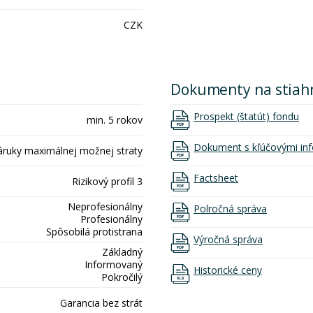
CZK
Dokumenty na stiah
Prospekt (štatút) fondu
min. 5 rokov
Dokument s kľúčovými inf
áruky maximálnej možnej straty
Factsheet
Rizikový profil 3
Neprofesionálny
Polročná správa
Profesionálny
Spôsobilá protistrana
Výročná správa
Základný
Informovaný
Historické ceny
Pokročilý
Garancia bez strát