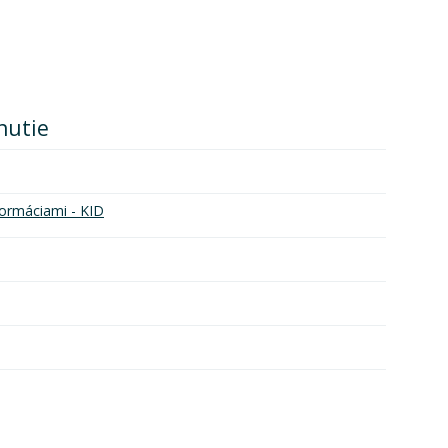
nutie
ormáciami - KID