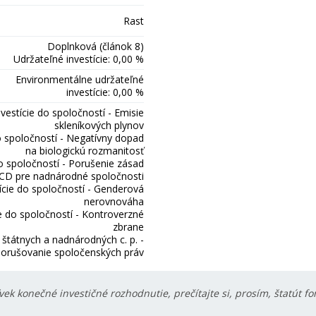
Rast
Doplnková (článok 8)
Udržateľné investície: 0,00 %
Environmentálne udržateľné
investície: 0,00 %
nvestície do spoločností - Emisie
skleníkových plynov
o spoločností - Negatívny dopad
na biologickú rozmanitosť
do spoločností - Porušenie zásad
D pre nadnárodné spoločnosti
ície do spoločností - Genderová
nerovnováha
ie do spoločností - Kontroverzné
zbrane
o štátnych a nadnárodných c. p. -
orušovanie spoločenských práv
ek konečné investičné rozhodnutie, prečítajte si, prosím, štatút f