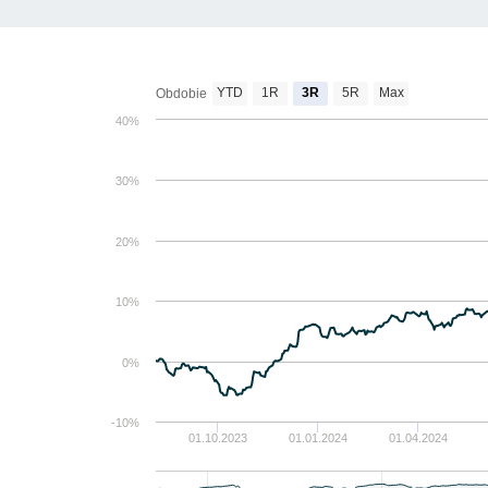
YTD
1R
3R
5R
Max
Obdobie
40%
30%
20%
10%
0%
-10%
01.10.2023
01.01.2024
01.04.2024