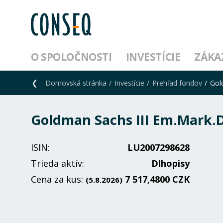
O SPOLOČNOSTI
INVESTÍCIE
ZÁKA
Domovská stránka
Investície
Prehľad fondov
Gol
Goldman Sachs III Em.Mark.
ISIN:
LU2007298628
Trieda aktív:
Dlhopisy
Cena za kus:
7 517,4800 CZK
(5.8.2026)