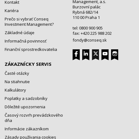
Management, a.s.
Kontakt
Burzovní palác
Kariéra
Rybná 682/14
110 00 Praha 1
Prečo si vybrať Conseq
Investment Management?
tel: 0800 900 905
Základné údaje
fax: +420 225 988 202
fondy@conseq.sk
Informačná povinnosť
Finanční sprostredkovatelia
ZÁKAZNÍCKY SERVIS
Časté otázky
Na stiahnutie
Kalkulátory
Poplatky a sadzobníky
Dôležité upozornenia
Časový rozvrh prevádzkového
dňa
Informácie zákazníkom
Zásady používania cookies