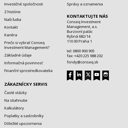
Investičné spoločnosti
Správy a oznamenia
Z histórie
KONTAKTUJTE NÁS
Naši ľudia
Conseq Investment
Management, a.s.
Kontakt
Burzovní palác
Kariéra
Rybná 682/14
110 00 Praha 1
Prečo si vybrať Conseq
Investment Management?
tel: 0800 900 905
Základné údaje
fax: +420 225 988 202
fondy@conseq.sk
Informačná povinnosť
Finanční sprostredkovatelia
ZÁKAZNÍCKY SERVIS
Časté otázky
Na stiahnutie
Kalkulátory
Poplatky a sadzobníky
Dôležité upozornenia