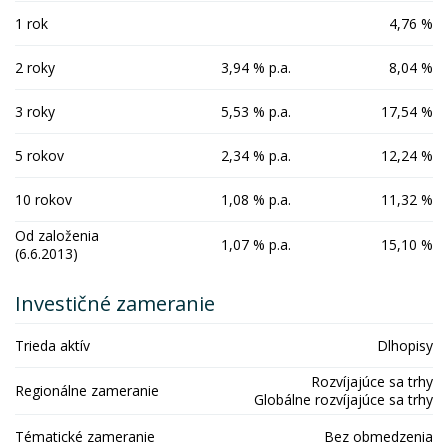
1 rok
4,76 %
2 roky
3,94 % p.a.
8,04 %
3 roky
5,53 % p.a.
17,54 %
5 rokov
2,34 % p.a.
12,24 %
10 rokov
1,08 % p.a.
11,32 %
Od založenia
1,07 % p.a.
15,10 %
(6.6.2013)
Investičné zameranie
Trieda aktív
Dlhopisy
Rozvíjajúce sa trhy
Regionálne zameranie
Globálne rozvíjajúce sa trhy
Tématické zameranie
Bez obmedzenia