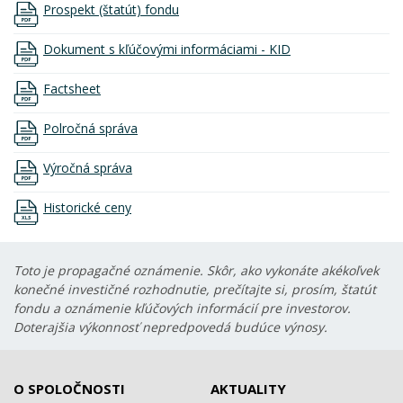
Prospekt (štatút) fondu
Dokument s kľúčovými informáciami - KID
Factsheet
Polročná správa
Výročná správa
Historické ceny
Toto je propagačné oznámenie. Skôr, ako vykonáte akékoľvek
konečné investičné rozhodnutie, prečítajte si, prosím, štatút
fondu a oznámenie kľúčových informácií pre investorov.
Doterajšia výkonnosť nepredpovedá budúce výnosy.
O SPOLOČNOSTI
AKTUALITY