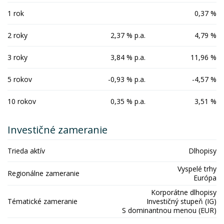
1 rok
0,37 %
2 roky
2,37 % p.a.
4,79 %
3 roky
3,84 % p.a.
11,96 %
5 rokov
-0,93 % p.a.
-4,57 %
10 rokov
0,35 % p.a.
3,51 %
Investičné zameranie
Trieda aktív
Dlhopisy
Vyspelé trhy
Regionálne zameranie
Európa
Korporátne dlhopisy
Tématické zameranie
Investičný stupeň (IG)
S dominantnou menou (EUR)