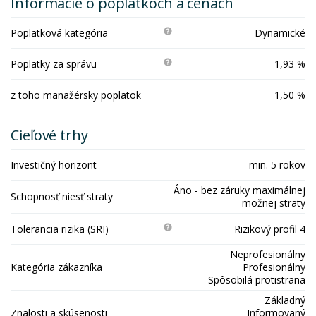
Informácie o poplatkoch a cenách
Poplatková kategória
Dynamické
Poplatky za správu
1,93 %
z toho manažérsky poplatok
1,50 %
Cieľové trhy
Investičný horizont
min. 5 rokov
Áno - bez záruky maximálnej
Schopnosť niesť straty
možnej straty
Tolerancia rizika (SRI)
Rizikový profil 4
Neprofesionálny
Kategória zákazníka
Profesionálny
Spôsobilá protistrana
Základný
Znalosti a skúsenosti
Informovaný