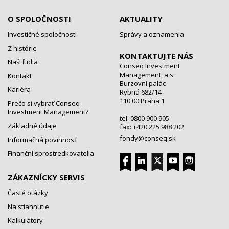
O SPOLOČNOSTI
AKTUALITY
Investičné spoločnosti
Správy a oznamenia
Z histórie
KONTAKTUJTE NÁS
Naši ľudia
Conseq Investment
Management, a.s.
Kontakt
Burzovní palác
Kariéra
Rybná 682/14
110 00 Praha 1
Prečo si vybrať Conseq
Investment Management?
tel: 0800 900 905
Základné údaje
fax: +420 225 988 202
fondy@conseq.sk
Informačná povinnosť
Finanční sprostredkovatelia
ZÁKAZNÍCKY SERVIS
Časté otázky
Na stiahnutie
Kalkulátory