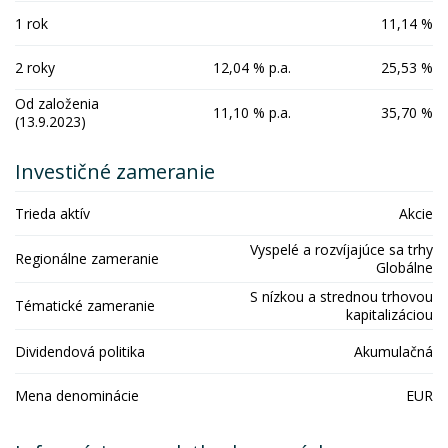
1 rok
11,14 %
2 roky
12,04 % p.a.
25,53 %
Od založenia
11,10 % p.a.
35,70 %
(13.9.2023)
Investičné zameranie
Trieda aktív
Akcie
Vyspelé a rozvíjajúce sa trhy
Regionálne zameranie
Globálne
S nízkou a strednou trhovou
Tématické zameranie
kapitalizáciou
Dividendová politika
Akumulačná
Mena denominácie
EUR