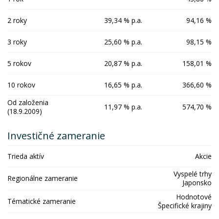
2 roky
39,34 % p.a.
94,16 %
3 roky
25,60 % p.a.
98,15 %
5 rokov
20,87 % p.a.
158,01 %
10 rokov
16,65 % p.a.
366,60 %
Od založenia
11,97 % p.a.
574,70 %
(18.9.2009)
Investičné zameranie
Trieda aktív
Akcie
Vyspelé trhy
Regionálne zameranie
Japonsko
Hodnotové
Tématické zameranie
Špecifické krajiny