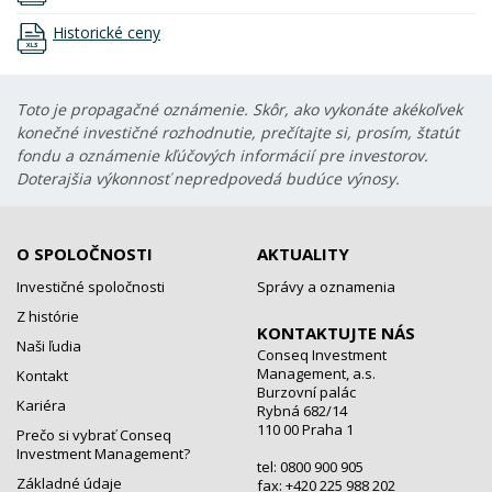
Historické ceny
Toto je propagačné oznámenie. Skôr, ako vykonáte akékoľvek
konečné investičné rozhodnutie, prečítajte si, prosím, štatút
fondu a oznámenie kľúčových informácií pre investorov.
Doterajšia výkonnosť nepredpovedá budúce výnosy.
O SPOLOČNOSTI
AKTUALITY
Investičné spoločnosti
Správy a oznamenia
Z histórie
KONTAKTUJTE NÁS
Naši ľudia
Conseq Investment
Management, a.s.
Kontakt
Burzovní palác
Kariéra
Rybná 682/14
110 00 Praha 1
Prečo si vybrať Conseq
Investment Management?
tel: 0800 900 905
Základné údaje
fax: +420 225 988 202