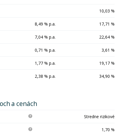
10,03 %
8,49 % p.a.
17,71 %
7,04 % p.a.
22,64 %
0,71 % p.a.
3,61 %
1,77 % p.a.
19,17 %
2,38 % p.a.
34,90 %
koch a cenách
Stredne rizikové
1,70 %