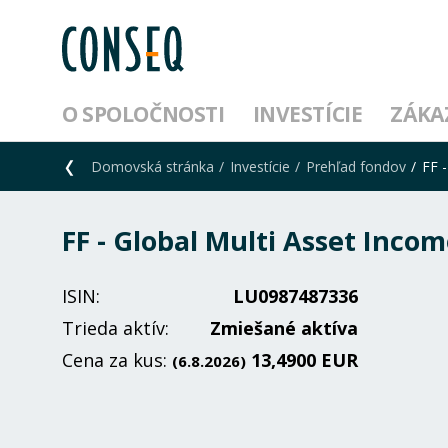
O SPOLOČNOSTI
INVESTÍCIE
ZÁKA
Domovská stránka
Investície
Prehľad fondov
FF 
FF - Global Multi Asset Inco
ISIN:
LU0987487336
Trieda aktív:
Zmiešané aktíva
Cena za kus:
13,4900 EUR
(6.8.2026)