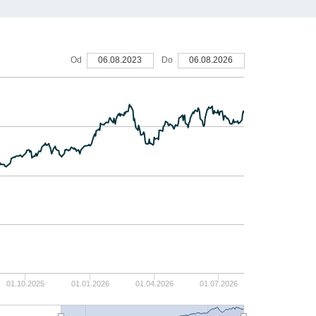
10
Od
06.08.2023
Do
06.08.2026
5
0
-5
-10
-15
01.10.2025
01.01.2026
01.04.2026
01.07.2026