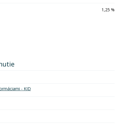
1,25 %
nutie
ormáciami - KID