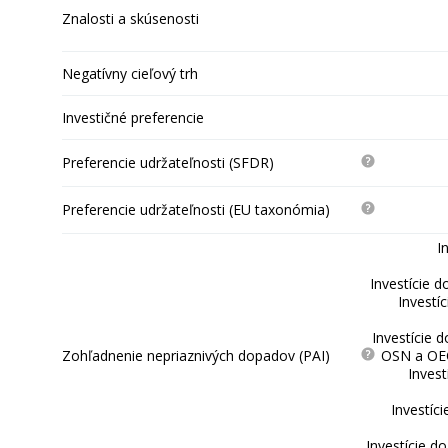
Znalosti a skúsenosti
Negatívny cieľový trh
Investičné preferencie
Preferencie udržateľnosti (SFDR)
Preferencie udržateľnosti (EU taxonómia)
I
Investície d
Investí
Investície 
Zohľadnenie nepriaznivých dopadov (PAI)
OSN a OEC
Invest
Investíc
Investície d