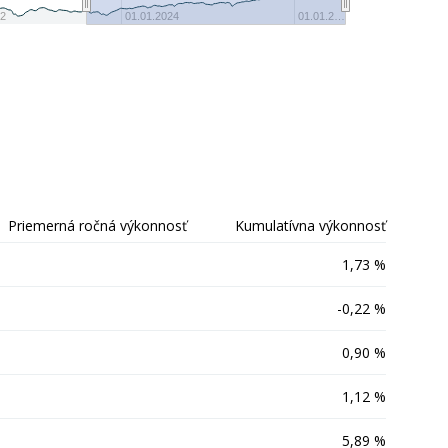
-20
22
01.01.2024
01.01.2…
Priemerná ročná výkonnosť
Kumulatívna výkonnosť
1,73 %
-0,22 %
0,90 %
1,12 %
5,89 %