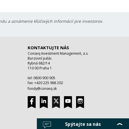
ondu a oznámenie kľúčových informácií pre investorov.
KONTAKTUJTE NÁS
Conseq Investment Management, a.s.
Burzovní palác
Rybná 682/14
110 00 Praha 1
tel: 0800 900 905
fax: +420 225 988 202
fondy@conseq.sk
Spýtajte sa nás