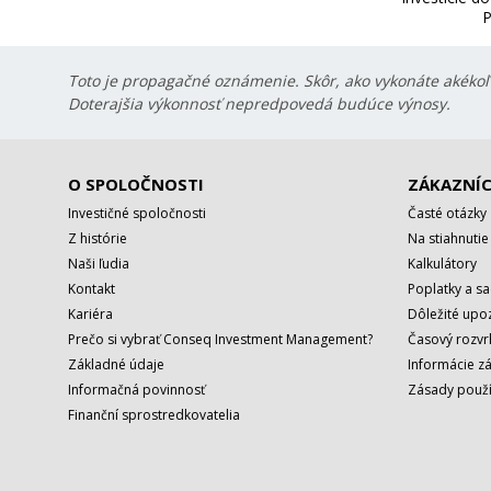
P
Toto je propagačné oznámenie. Skôr, ako vykonáte akékoľv
Doterajšia výkonnosť nepredpovedá budúce výnosy.
O SPOLOČNOSTI
ZÁKAZNÍC
Investičné spoločnosti
Časté otázky
Z histórie
Na stiahnutie
Naši ľudia
Kalkulátory
Kontakt
Poplatky a s
Kariéra
Dôležité upo
Prečo si vybrať Conseq Investment Management?
Časový rozv
Základné údaje
Informácie z
Informačná povinnosť
Zásady použí
Finanční sprostredkovatelia