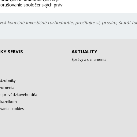
orušovanie spoločenských práv
ek konečné investičné rozhodnutie, prečítajte si, prosím, štatút f
KY SERVIS
AKTUALITY
Správy a oznamenia
adzobníky
zornenia
rh prevádzkového dňa
ákazníkom
vania cookies