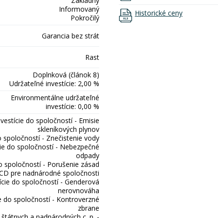
Základný
Informovaný
Historické ceny
Pokročilý
Garancia bez strát
Rast
Doplnková (článok 8)
Udržateľné investície: 2,00 %
Environmentálne udržateľné
investície: 0,00 %
nvestície do spoločností - Emisie
skleníkových plynov
o spoločností - Znečistenie vody
cie do spoločností - Nebezpečné
odpady
do spoločností - Porušenie zásad
D pre nadnárodné spoločnosti
ície do spoločností - Genderová
nerovnováha
ie do spoločností - Kontroverzné
zbrane
o štátnych a nadnárodných c. p. -