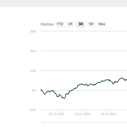
YTD
1R
3R
5R
Max
Obdobie
30%
20%
10%
0%
-10%
01.10.2023
01.01.2024
01.04.2024