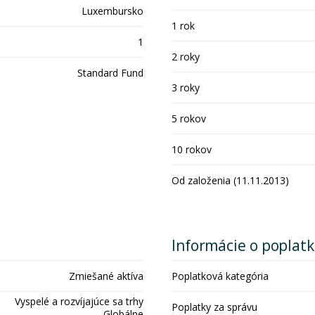
Luxembursko
1 rok
1
2 roky
Standard Fund
3 roky
5 rokov
10 rokov
Od založenia (11.11.2013)
Informácie o poplat
Zmiešané aktíva
Poplatková kategória
Vyspelé a rozvíjajúce sa trhy
Poplatky za správu
Globálne