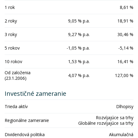
1 rok
8,61 %
2 roky
9,05 % p.a.
18,91 %
3 roky
9,27 % p.a.
30,46 %
5 rokov
-1,05 % p.a.
-5,14 %
10 rokov
1,53 % p.a.
16,41 %
Od založenia
4,07 % p.a.
127,00 %
(23.1.2006)
Investičné zameranie
Trieda aktív
Dlhopisy
Rozvíjajúce sa trhy
Regionálne zameranie
Globálne rozvíjajúce sa trhy
Dividendová politika
Akumulačná