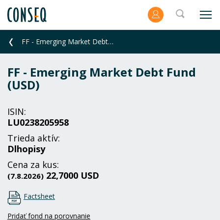
FF - Emerging Market Debt Fund (USD)
FF - Emerging Market Debt Fund
(USD)
ISIN:
LU0238205958
Trieda aktív:
Dlhopisy
Cena za kus:
22,7000 USD
(7.8.2026)
Factsheet
Pridať fond na porovnanie