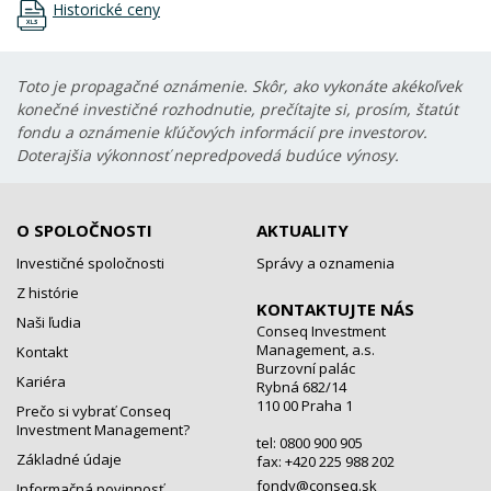
Historické ceny
Toto je propagačné oznámenie. Skôr, ako vykonáte akékoľvek
konečné investičné rozhodnutie, prečítajte si, prosím, štatút
fondu a oznámenie kľúčových informácií pre investorov.
Doterajšia výkonnosť nepredpovedá budúce výnosy.
O SPOLOČNOSTI
AKTUALITY
Investičné spoločnosti
Správy a oznamenia
Z histórie
KONTAKTUJTE NÁS
Naši ľudia
Conseq Investment
Management, a.s.
Kontakt
Burzovní palác
Kariéra
Rybná 682/14
110 00 Praha 1
Prečo si vybrať Conseq
Investment Management?
tel: 0800 900 905
Základné údaje
fax: +420 225 988 202
fondy@conseq.sk
Informačná povinnosť