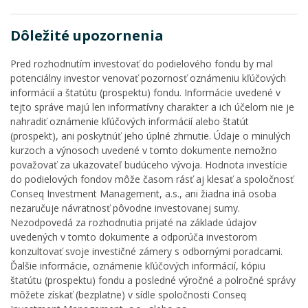
Dôležité upozornenia
Pred rozhodnutím investovať do podielového fondu by mal
potenciálny investor venovať pozornosť oznámeniu kľúčových
informácií a štatútu (prospektu) fondu. Informácie uvedené v
tejto správe majú len informatívny charakter a ich účelom nie je
nahradiť oznámenie kľúčových informácií alebo štatút
(prospekt), ani poskytnúť jeho úplné zhrnutie. Údaje o minulých
kurzoch a výnosoch uvedené v tomto dokumente nemožno
považovať za ukazovateľ budúceho vývoja. Hodnota investície
do podielových fondov môže časom rásť aj klesať a spoločnosť
Conseq Investment Management, a.s., ani žiadna iná osoba
nezaručuje návratnosť pôvodne investovanej sumy.
Nezodpovedá za rozhodnutia prijaté na základe údajov
uvedených v tomto dokumente a odporúča investorom
konzultovať svoje investičné zámery s odbornými poradcami.
Ďalšie informácie, oznámenie kľúčových informácií, kópiu
štatútu (prospektu) fondu a posledné výročné a polročné správy
môžete získať (bezplatne) v sídle spoločnosti Conseq