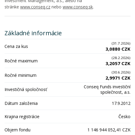
Investment Management, a.s., alebo na
stránke
www.conseq.cz
nebo
www.conseq.sk
.
Základné informácie
(31.7.2026)
Cena za kus
3,0880 CZK
(28.2.2026)
Ročné maximum
3,2057 CZK
(30.6.2026)
Ročné minimum
2,9971 CZK
Conseq Funds investiční
Investičná spoločnosť
společnost, a.s.
Dátum založenia
17.9.2012
Krajina registrácie
Česko
Objem fondu
1 146 944 052,41 CZK