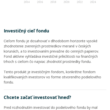
2014
2016
2018
2020
2022
2024
Investičný cieľ fondu
Cieľom fondu je dosahovať v dlhodobom horizonte vysoké
zhodnotenie zverených prostriedkov merané v českých
korunách, a to investovaním prevažne do cenných papierov.
Fond aktívne vyhľadáva investičné príležitosti na finančných
trhoch s cieľom čo najviac zhodnotiť prostriedky fondu.
Tento produkt je investičným fondom, konkrétne fondom
kvalifikovaných investorov vo forme otvoreného podielového
fondu.
Chcete začať investovať hneď?
Pred rozhodnutím investovať do podielového fondu by mal