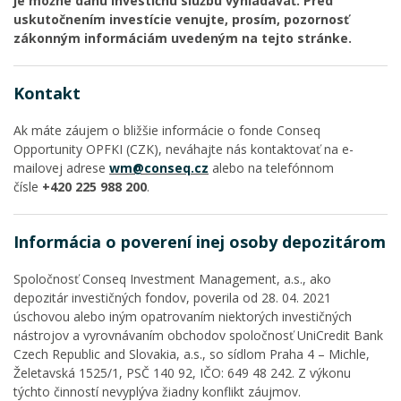
je možné danú investičnú službu vyhľadávať. Pred
uskutočnením investície venujte, prosím, pozornosť
zákonným informáciám uvedeným na tejto stránke.
Kontakt
Ak máte záujem o bližšie informácie o fonde Conseq
Opportunity OPFKI (CZK), neváhajte nás kontaktovať na e-
mailovej adrese
wm@conseq.cz
alebo na telefónnom
čísle
+420 225 988 200
.
Informácia o poverení inej osoby depozitárom
Spoločnosť Conseq Investment Management, a.s., ako
depozitár investičných fondov, poverila od 28. 04. 2021
úschovou alebo iným opatrovaním niektorých investičných
nástrojov a vyrovnávaním obchodov spoločnosť UniCredit Bank
Czech Republic and Slovakia, a.s., so sídlom Praha 4 – Michle,
Želetavská 1525/1, PSČ 140 92, IČO: 649 48 242. Z výkonu
týchto činností nevyplýva žiadny konflikt záujmov.