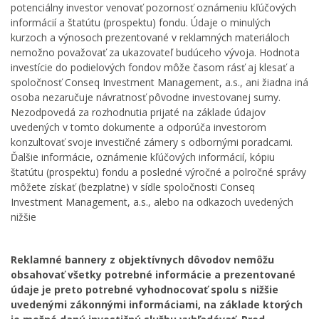
potenciálny investor venovať pozornosť oznámeniu kľúčových
informácií a štatútu (prospektu) fondu. Údaje o minulých
kurzoch a výnosoch prezentované v reklamných materiáloch
nemožno považovať za ukazovateľ budúceho vývoja. Hodnota
investície do podielových fondov môže časom rásť aj klesať a
spoločnosť Conseq Investment Management, a.s., ani žiadna iná
osoba nezaručuje návratnosť pôvodne investovanej sumy.
Nezodpovedá za rozhodnutia prijaté na základe údajov
uvedených v tomto dokumente a odporúča investorom
konzultovať svoje investičné zámery s odbornými poradcami.
Ďalšie informácie, oznámenie kľúčových informácií, kópiu
štatútu (prospektu) fondu a posledné výročné a polročné správy
môžete získať (bezplatne) v sídle spoločnosti Conseq
Investment Management, a.s., alebo na odkazoch uvedených
nižšie
Reklamné bannery z objektívnych dôvodov nemôžu
obsahovať všetky potrebné informácie a prezentované
údaje je preto potrebné vyhodnocovať spolu s nižšie
uvedenými zákonnými informáciami, na základe ktorých