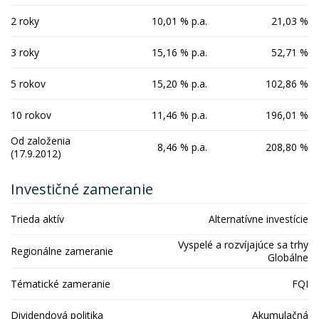
2 roky
10,01 % p.a.
21,03 %
3 roky
15,16 % p.a.
52,71 %
5 rokov
15,20 % p.a.
102,86 %
10 rokov
11,46 % p.a.
196,01 %
Od založenia
8,46 % p.a.
208,80 %
(17.9.2012)
Investičné zameranie
Trieda aktív
Alternatívne investície
Vyspelé a rozvíjajúce sa trhy
Regionálne zameranie
Globálne
Tématické zameranie
FQI
Dividendová politika
Akumulačná