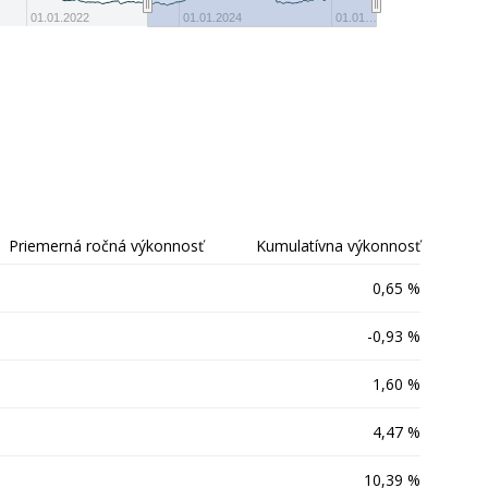
-5
01.01.2022
01.01.2024
01.01…
Priemerná ročná výkonnosť
Kumulatívna výkonnosť
0,65 %
-0,93 %
1,60 %
4,47 %
10,39 %