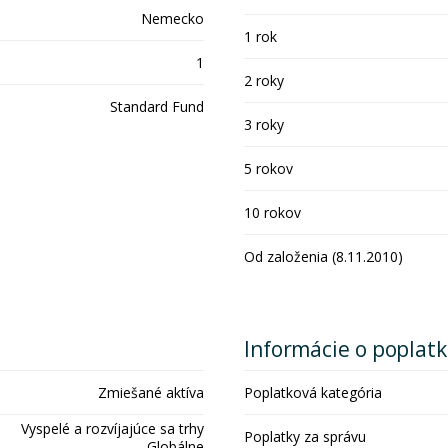
Nemecko
1 rok
1
2 roky
Standard Fund
3 roky
5 rokov
10 rokov
Od založenia (8.11.2010)
Informácie o poplat
Zmiešané aktíva
Poplatková kategória
Vyspelé a rozvíjajúce sa trhy
Poplatky za správu
Globálne