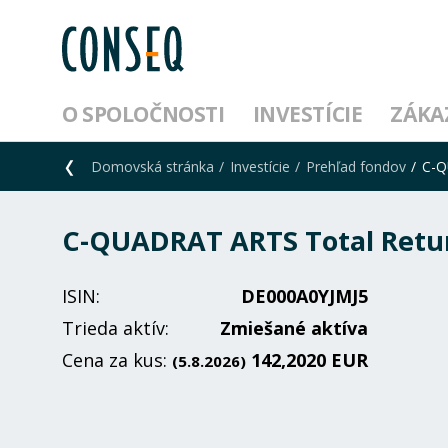
O SPOLOČNOSTI
INVESTÍCIE
ZÁKA
Domovská stránka
Investície
Prehľad fondov
C-Q
C-QUADRAT ARTS Total Return
ISIN:
DE000A0YJMJ5
Trieda aktív:
Zmiešané aktíva
Cena za kus:
142,2020 EUR
(5.8.2026)