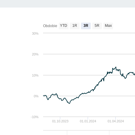
YTD
1R
3R
5R
Max
Obdobie
30%
20%
10%
0%
-10%
01.10.2023
01.01.2024
01.04.2024