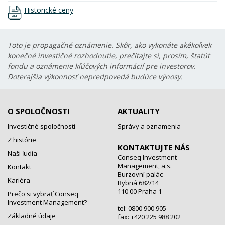
Historické ceny
Toto je propagačné oznámenie. Skôr, ako vykonáte akékoľvek
konečné investičné rozhodnutie, prečítajte si, prosím, štatút
fondu a oznámenie kľúčových informácií pre investorov.
Doterajšia výkonnosť nepredpovedá budúce výnosy.
O SPOLOČNOSTI
AKTUALITY
Investičné spoločnosti
Správy a oznamenia
Z histórie
KONTAKTUJTE NÁS
Naši ľudia
Conseq Investment
Management, a.s.
Kontakt
Burzovní palác
Kariéra
Rybná 682/14
110 00 Praha 1
Prečo si vybrať Conseq
Investment Management?
tel: 0800 900 905
Základné údaje
fax: +420 225 988 202