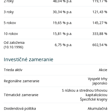
2 roky
48,04 % p.a.
119,17 %
3 roky
30,34 % p.a.
121,43 %
5 rokov
19,65 % p.a.
145,27 %
10 rokov
15,81 % p.a.
333,88 %
Od založenia
6,75 % p.a.
602,54 %
(10.10.1996)
Investičné zameranie
Trieda aktív
Akcie
Vyspelé trhy
Regionálne zameranie
Japonsko
S nízkou a strednou trhovou
Tématické zameranie
kapitalizáciou
Špecifické krajiny
Dividendová politika
Akumulačná