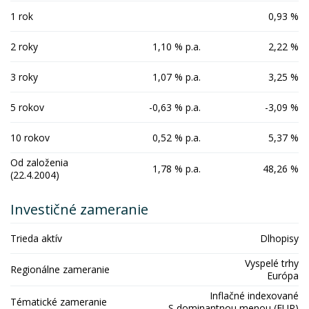
1 rok
0,93 %
2 roky
1,10 % p.a.
2,22 %
3 roky
1,07 % p.a.
3,25 %
5 rokov
-0,63 % p.a.
-3,09 %
10 rokov
0,52 % p.a.
5,37 %
Od založenia
1,78 % p.a.
48,26 %
(22.4.2004)
Investičné zameranie
Trieda aktív
Dlhopisy
Vyspelé trhy
Regionálne zameranie
Európa
Inflačné indexované
Tématické zameranie
S dominantnou menou (EUR)