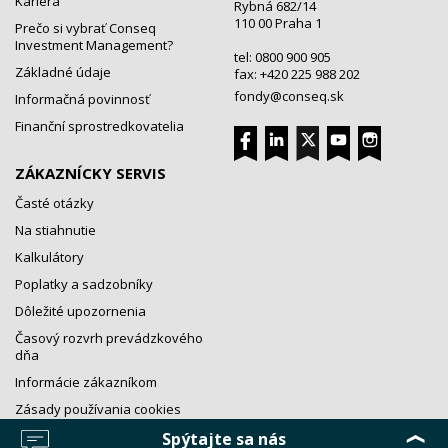
Kariéra
Rybná 682/14
110 00 Praha 1
Prečo si vybrať Conseq
Investment Management?
tel: 0800 900 905
Základné údaje
fax: +420 225 988 202
fondy@conseq.sk
Informačná povinnosť
Finanční sprostredkovatelia
ZÁKAZNÍCKY SERVIS
Časté otázky
Na stiahnutie
Kalkulátory
Poplatky a sadzobníky
Dôležité upozornenia
Časový rozvrh prevádzkového
dňa
Informácie zákazníkom
Zásady používania cookies
Spýtajte sa nás