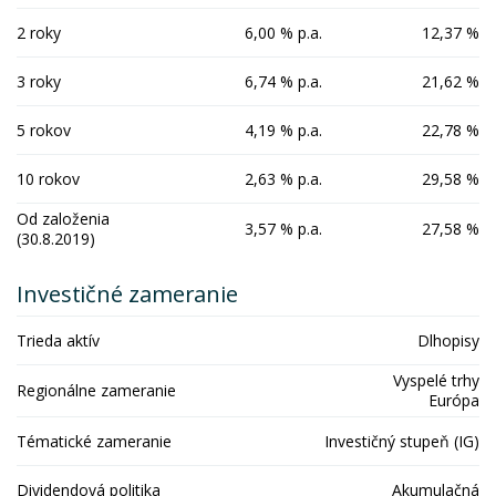
2 roky
6,00 % p.a.
12,37 %
3 roky
6,74 % p.a.
21,62 %
5 rokov
4,19 % p.a.
22,78 %
10 rokov
2,63 % p.a.
29,58 %
Od založenia
3,57 % p.a.
27,58 %
(30.8.2019)
Investičné zameranie
Trieda aktív
Dlhopisy
Vyspelé trhy
Regionálne zameranie
Európa
Tématické zameranie
Investičný stupeň (IG)
Dividendová politika
Akumulačná