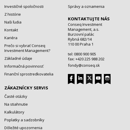
Investičné spoločnosti
Správy a oznamenia
Z histórie
KONTAKTUJTE NÁS
Naši ľudia
Conseq Investment
Management, a.s.
Kontakt
Burzovní palác
Kariéra
Rybná 682/14
110 00 Praha 1
Prečo si vybrať Conseq
Investment Management?
tel: 0800 900 905
Základné údaje
fax: +420 225 988 202
fondy@conseq.sk
Informačná povinnosť
Finanční sprostredkovatelia
ZÁKAZNÍCKY SERVIS
Časté otázky
Na stiahnutie
Kalkulátory
Poplatky a sadzobníky
Dôležité upozornenia