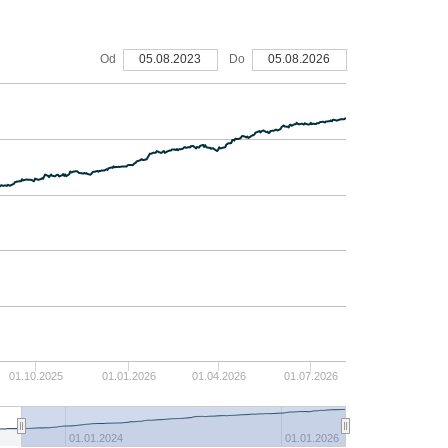
10%
Od
05.08.2023
Do
05.08.2026
8%
6%
4%
2%
01.10.2025
01.01.2026
01.04.2026
01.07.2026
0%
01.01.2024
01.01.2026