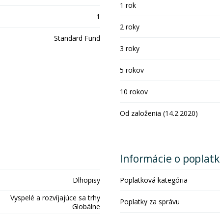
1 rok
1
2 roky
Standard Fund
3 roky
5 rokov
10 rokov
Od založenia (14.2.2020)
Informácie o poplat
Dlhopisy
Poplatková kategória
Vyspelé a rozvíjajúce sa trhy
Poplatky za správu
Globálne