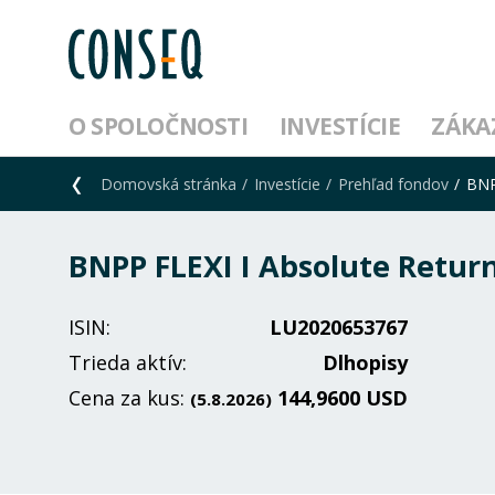
O SPOLOČNOSTI
INVESTÍCIE
ZÁKA
Domovská stránka
Investície
Prehľad fondov
BNP
BNPP FLEXI I Absolute Retur
ISIN:
LU2020653767
Trieda aktív:
Dlhopisy
Cena za kus:
144,9600 USD
(5.8.2026)