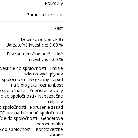
Pokročilý
Garancia bez strát
Rast
Doplnková (článok 8)
Udržateľné investície: 0,00 %
Environmentálne udržateľné
investície: 0,00 %
nvestície do spoločností - Emisie
skleníkových plynov
o spoločností - Negatívny dopad
na biologickú rozmanitosť
o spoločností - Znečistenie vody
cie do spoločností - Nebezpečné
odpady
do spoločností - Porušenie zásad
D pre nadnárodné spoločnosti
ície do spoločností - Genderová
nerovnováha
ie do spoločností - Kontroverzné
zbrane