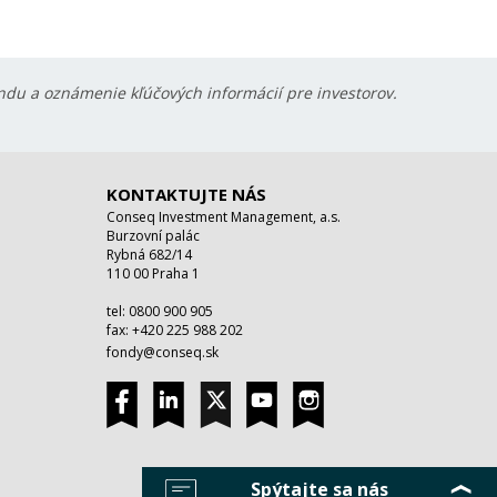
ondu a oznámenie kľúčových informácií pre investorov.
KONTAKTUJTE NÁS
Conseq Investment Management, a.s.
Burzovní palác
Rybná 682/14
110 00 Praha 1
tel: 0800 900 905
fax: +420 225 988 202
fondy@conseq.sk
Spýtajte sa nás