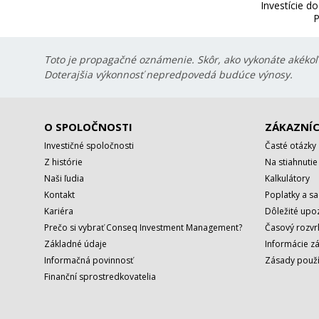
Investície d
P
Toto je propagačné oznámenie. Skôr, ako vykonáte akékoľv
Doterajšia výkonnosť nepredpovedá budúce výnosy.
O SPOLOČNOSTI
ZÁKAZNÍC
Investičné spoločnosti
Časté otázky
Z histórie
Na stiahnutie
Naši ľudia
Kalkulátory
Kontakt
Poplatky a s
Kariéra
Dôležité upo
Prečo si vybrať Conseq Investment Management?
Časový rozv
Základné údaje
Informácie z
Informačná povinnosť
Zásady použí
Finanční sprostredkovatelia