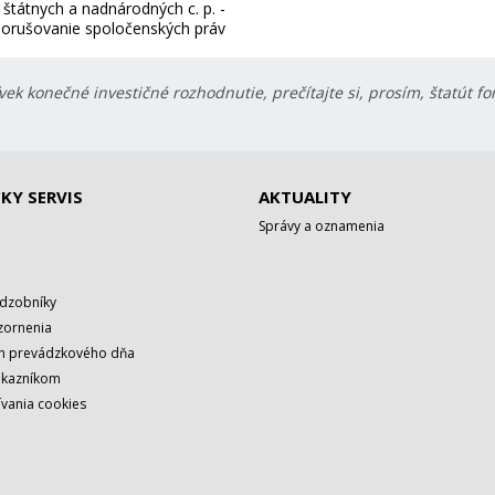
o štátnych a nadnárodných c. p. -
orušovanie spoločenských práv
ek konečné investičné rozhodnutie, prečítajte si, prosím, štatút f
KY SERVIS
AKTUALITY
Správy a oznamenia
adzobníky
zornenia
rh prevádzkového dňa
ákazníkom
vania cookies