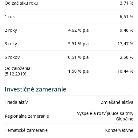
Od začiatku roku
3,71 %
1 rok
6,61 %
2 roky
4,62 % p.a.
9,46 %
3 roky
5,51 % p.a.
17,47 %
5 rokov
0,51 % p.a.
2,60 %
Od založenia
1,50 % p.a.
10,44 %
(5.12.2019)
Investičné zameranie
Trieda aktív
Zmiešané aktíva
Vyspelé a rozvíjajúce sa trhy
Regionálne zameranie
Globálne
Tématické zameranie
Konzervatívne