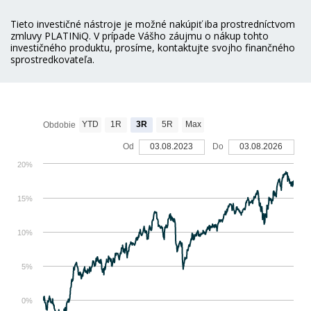
Tieto investičné nástroje je možné nakúpiť iba prostredníctvom
zmluvy PLATINiQ. V prípade Vášho záujmu o nákup tohto
investičného produktu, prosíme, kontaktujte svojho finančného
sprostredkovateľa.
YTD
1R
3R
5R
Max
Obdobie
Od
03.08.2023
Do
03.08.2026
20%
15%
10%
5%
0%