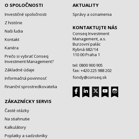
O SPOLOČNOSTI
AKTUALITY
Investičné spoločnosti
Správy a oznamenia
Z histórie
KONTAKTUJTE NÁS
Naši ľudia
Conseq Investment
Management, a.s.
Kontakt
Burzovní palác
Kariéra
Rybná 682/14
110 00 Praha 1
Prečo si vybrať Conseq
Investment Management?
tel: 0800 900 905
Základné údaje
fax: +420 225 988 202
fondy@conseq.sk
Informačná povinnosť
Finanční sprostredkovatelia
ZÁKAZNÍCKY SERVIS
Časté otázky
Na stiahnutie
Kalkulátory
Poplatky a sadzobníky