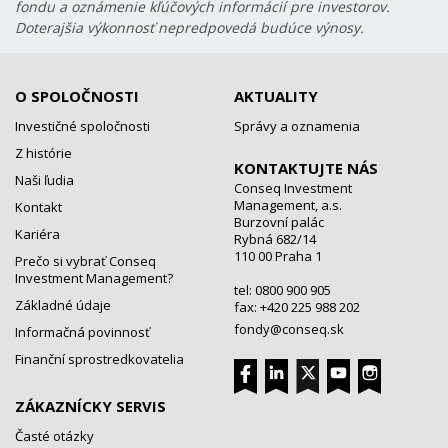
fondu a oznámenie kľúčových informácií pre investorov.
Doterajšia výkonnosť nepredpovedá budúce výnosy.
O SPOLOČNOSTI
AKTUALITY
Investičné spoločnosti
Správy a oznamenia
Z histórie
KONTAKTUJTE NÁS
Naši ľudia
Conseq Investment
Management, a.s.
Kontakt
Burzovní palác
Kariéra
Rybná 682/14
110 00 Praha 1
Prečo si vybrať Conseq
Investment Management?
tel: 0800 900 905
Základné údaje
fax: +420 225 988 202
fondy@conseq.sk
Informačná povinnosť
Finanční sprostredkovatelia
ZÁKAZNÍCKY SERVIS
Časté otázky