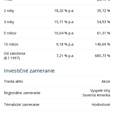
2 roky
18,20 % p.a.
39,72 %
3 roky
15,71 % p.a.
54,93 %
5 rokov
10,04 % p.a.
61,31 %
10 rokov
9,18 % p.a.
140,69 %
Od založenia
7,21 % p.a.
685,73 %
(8.1.1997)
Investičné zameranie
Trieda aktív
Akcie
Vyspelé trhy
Regionálne zameranie
Severná Amerika
Tématické zameranie
Hodnotové