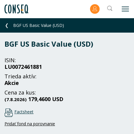
BGF US Basic Value (USD)
BGF US Basic Value (USD)
ISIN:
LU0072461881
Trieda aktív:
Akcie
Cena za kus:
179,4600 USD
(7.8.2026)
Factsheet
Pridať fond na porovnanie