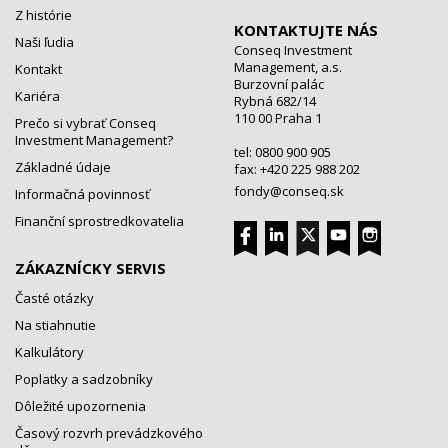
Z histórie
KONTAKTUJTE NÁS
Naši ľudia
Conseq Investment
Management, a.s.
Kontakt
Burzovní palác
Kariéra
Rybná 682/14
110 00 Praha 1
Prečo si vybrať Conseq
Investment Management?
tel: 0800 900 905
Základné údaje
fax: +420 225 988 202
fondy@conseq.sk
Informačná povinnosť
Finanční sprostredkovatelia
ZÁKAZNÍCKY SERVIS
Časté otázky
Na stiahnutie
Kalkulátory
Poplatky a sadzobníky
Dôležité upozornenia
Časový rozvrh prevádzkového