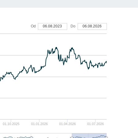
60
Od
06.08.2023
Do
06.08.2026
40
20
0
-20
01.10.2025
01.01.2026
01.04.2026
01.07.2026