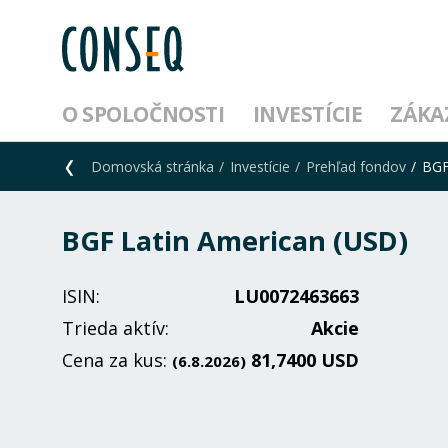
O SPOLOČNOSTI
INVESTÍCIE
ZÁKA
Domovská stránka
Investície
Prehľad fondov
BGF
BGF Latin American (USD)
ISIN:
LU0072463663
Trieda aktív:
Akcie
Cena za kus:
81,7400 USD
(6.8.2026)