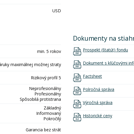
USD
Dokumenty na stiah
Prospekt (štatút) fondu
min. 5 rokov
Dokument s kľúčovými inf
áruky maximálnej možnej straty
Factsheet
Rizikový profil 5
Neprofesionálny
Polročná správa
Profesionálny
Spôsobilá protistrana
Výročná správa
Základný
Informovaný
Historické ceny
Pokročilý
Garancia bez strát