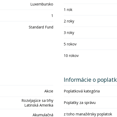
Luxembursko
1 rok
1
2 roky
Standard Fund
3 roky
5 rokov
10 rokov
Informácie o poplat
Akcie
Poplatková kategória
Rozvíjajúce sa trhy
Poplatky za správu
Latinská Amerika
z toho manažérsky poplatok
Akumulačná