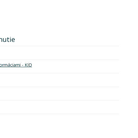
nutie
ormáciami - KID