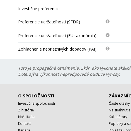
Investičné preferencie
Preferencie udržateľnosti (SFDR)
Preferencie udržateľnosti (EU taxonómia)
Zohľadnenie nepriaznivých dopadov (PAI)
Toto je propagačné oznámenie. Skôr, ako vykonáte akékoľv
Doterajšia výkonnosť nepredpovedá budúce výnosy.
O SPOLOČNOSTI
ZÁKAZNÍC
Investičné spoločnosti
Časté otázky
Z histórie
Na stiahnutie
Naši ľudia
Kalkulátory
Kontakt
Poplatky a s
Kariéra
Dôležité upo