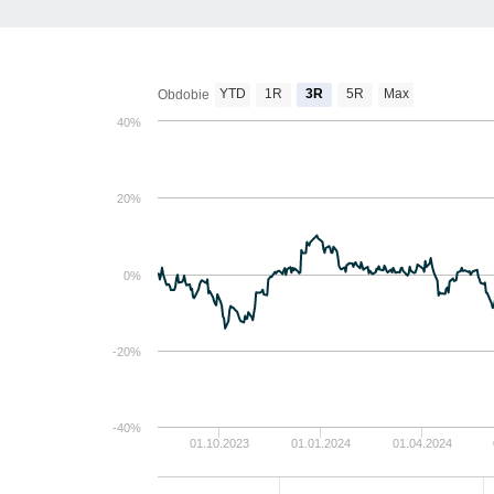
YTD
1R
3R
5R
Max
Obdobie
40%
20%
0%
-20%
-40%
01.10.2023
01.01.2024
01.04.2024