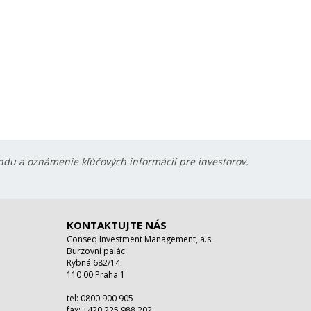
ondu a oznámenie kľúčových informácií pre investorov.
KONTAKTUJTE NÁS
Conseq Investment Management, a.s.
Burzovní palác
Rybná 682/14
110 00 Praha 1
tel: 0800 900 905
fax: +420 225 988 202