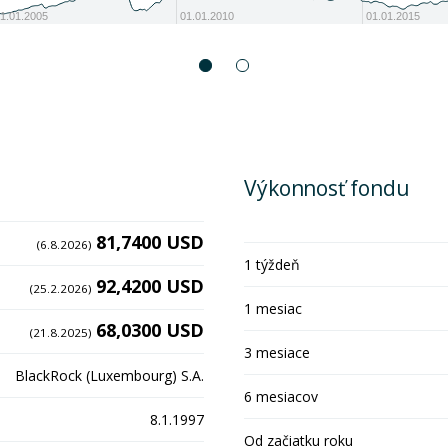
1.01.2005
01.01.2010
01.01.2015
Výkonnosť fondu
81,7400 USD
(6.8.2026)
1 týždeň
92,4200 USD
(25.2.2026)
1 mesiac
68,0300 USD
(21.8.2025)
3 mesiace
BlackRock (Luxembourg) S.A.
6 mesiacov
8.1.1997
Od začiatku roku