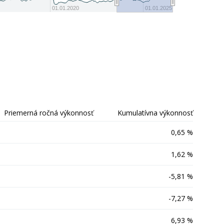
-40
01.01.2020
01.01.2025
Priemerná ročná výkonnosť
Kumulatívna výkonnosť
0,65 %
1,62 %
-5,81 %
-7,27 %
6,93 %