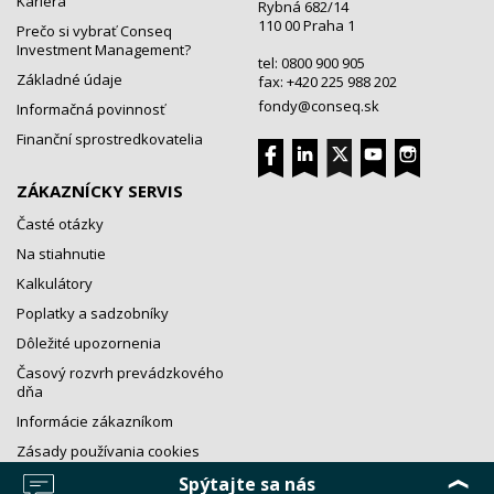
Kariéra
Rybná 682/14
110 00 Praha 1
Prečo si vybrať Conseq
Investment Management?
tel: 0800 900 905
Základné údaje
fax: +420 225 988 202
fondy@conseq.sk
Informačná povinnosť
Finanční sprostredkovatelia
ZÁKAZNÍCKY SERVIS
Časté otázky
Na stiahnutie
Kalkulátory
Poplatky a sadzobníky
Dôležité upozornenia
Časový rozvrh prevádzkového
dňa
Informácie zákazníkom
Zásady používania cookies
Spýtajte sa nás