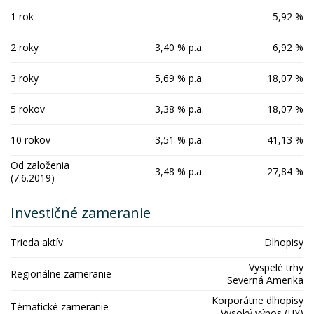
1 rok
5,92 %
2 roky
3,40 % p.a.
6,92 %
3 roky
5,69 % p.a.
18,07 %
5 rokov
3,38 % p.a.
18,07 %
10 rokov
3,51 % p.a.
41,13 %
Od založenia
3,48 % p.a.
27,84 %
(7.6.2019)
Investičné zameranie
Trieda aktív
Dlhopisy
Vyspelé trhy
Regionálne zameranie
Severná Amerika
Korporátne dlhopisy
Tématické zameranie
Vysoký výnos (HY)