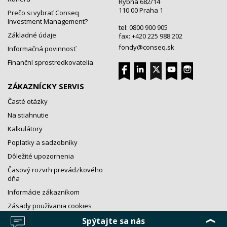
Rybná 682/14
110 00 Praha 1
Prečo si vybrať Conseq
Investment Management?
tel: 0800 900 905
Základné údaje
fax: +420 225 988 202
fondy@conseq.sk
Informačná povinnosť
Finanční sprostredkovatelia
ZÁKAZNÍCKY SERVIS
Časté otázky
Na stiahnutie
Kalkulátory
Poplatky a sadzobníky
Dôležité upozornenia
Časový rozvrh prevádzkového
dňa
Informácie zákazníkom
Zásady používania cookies
Spýtajte sa nás