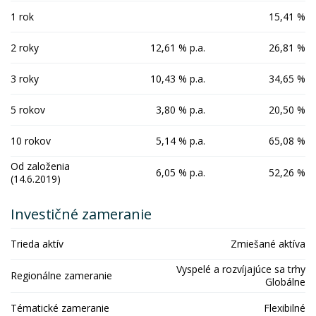
1 rok
15,41 %
2 roky
12,61 % p.a.
26,81 %
3 roky
10,43 % p.a.
34,65 %
5 rokov
3,80 % p.a.
20,50 %
10 rokov
5,14 % p.a.
65,08 %
Od založenia
6,05 % p.a.
52,26 %
(14.6.2019)
Investičné zameranie
Trieda aktív
Zmiešané aktíva
Vyspelé a rozvíjajúce sa trhy
Regionálne zameranie
Globálne
Tématické zameranie
Flexibilné