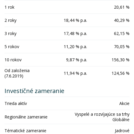
1 rok
20,61 %
2 roky
18,44 % p.a.
40,29 %
3 roky
17,48 % p.a.
62,15 %
5 rokov
11,20 % p.a.
70,05 %
10 rokov
9,87 % p.a.
156,30 %
Od založenia
11,94 % p.a.
124,56 %
(7.6.2019)
Investičné zameranie
Trieda aktív
Akcie
Vyspelé a rozvíjajúce sa trhy
Regionálne zameranie
Globálne
Tématické zameranie
Jadrové