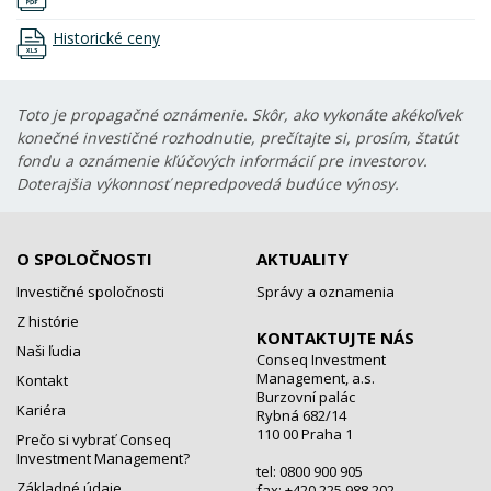
Historické ceny
Toto je propagačné oznámenie. Skôr, ako vykonáte akékoľvek
konečné investičné rozhodnutie, prečítajte si, prosím, štatút
fondu a oznámenie kľúčových informácií pre investorov.
Doterajšia výkonnosť nepredpovedá budúce výnosy.
O SPOLOČNOSTI
AKTUALITY
Investičné spoločnosti
Správy a oznamenia
Z histórie
KONTAKTUJTE NÁS
Naši ľudia
Conseq Investment
Management, a.s.
Kontakt
Burzovní palác
Kariéra
Rybná 682/14
110 00 Praha 1
Prečo si vybrať Conseq
Investment Management?
tel: 0800 900 905
Základné údaje
fax: +420 225 988 202