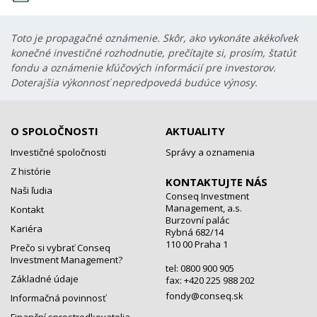
Toto je propagačné oznámenie. Skôr, ako vykonáte akékoľvek
konečné investičné rozhodnutie, prečítajte si, prosím, štatút
fondu a oznámenie kľúčových informácií pre investorov.
Doterajšia výkonnosť nepredpovedá budúce výnosy.
O SPOLOČNOSTI
AKTUALITY
Investičné spoločnosti
Správy a oznamenia
Z histórie
KONTAKTUJTE NÁS
Naši ľudia
Conseq Investment
Management, a.s.
Kontakt
Burzovní palác
Kariéra
Rybná 682/14
110 00 Praha 1
Prečo si vybrať Conseq
Investment Management?
tel: 0800 900 905
Základné údaje
fax: +420 225 988 202
fondy@conseq.sk
Informačná povinnosť