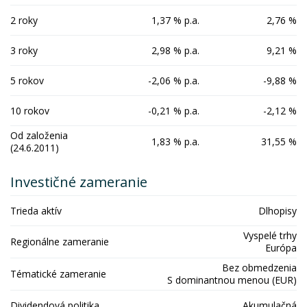
2 roky
1,37 % p.a.
2,76 %
3 roky
2,98 % p.a.
9,21 %
5 rokov
-2,06 % p.a.
-9,88 %
10 rokov
-0,21 % p.a.
-2,12 %
Od založenia
1,83 % p.a.
31,55 %
(24.6.2011)
Investičné zameranie
Trieda aktív
Dlhopisy
Vyspelé trhy
Regionálne zameranie
Európa
Bez obmedzenia
Tématické zameranie
S dominantnou menou (EUR)
Dividendová politika
Akumulačná