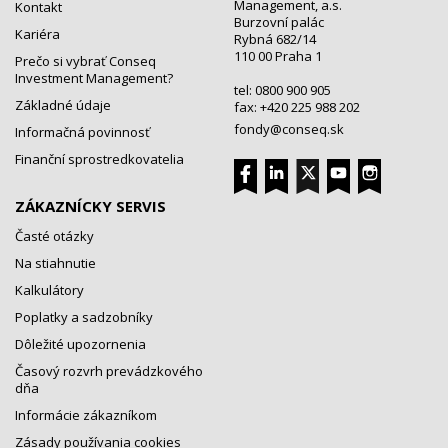
Management, a.s.
Kontakt
Burzovní palác
Kariéra
Rybná 682/14
110 00 Praha 1
Prečo si vybrať Conseq
Investment Management?
tel: 0800 900 905
Základné údaje
fax: +420 225 988 202
fondy@conseq.sk
Informačná povinnosť
Finanční sprostredkovatelia
ZÁKAZNÍCKY SERVIS
Časté otázky
Na stiahnutie
Kalkulátory
Poplatky a sadzobníky
Dôležité upozornenia
Časový rozvrh prevádzkového
dňa
Informácie zákazníkom
Zásady používania cookies