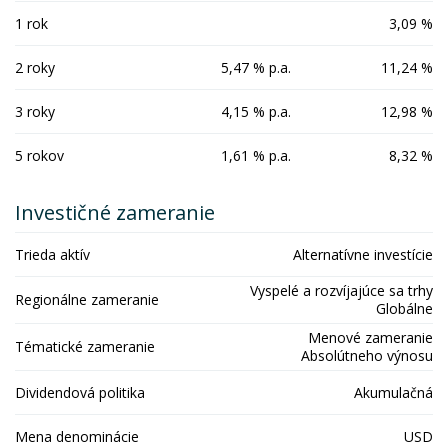
1 rok
3,09 %
2 roky
5,47 % p.a.
11,24 %
3 roky
4,15 % p.a.
12,98 %
5 rokov
1,61 % p.a.
8,32 %
Investičné zameranie
Trieda aktív
Alternatívne investície
Vyspelé a rozvíjajúce sa trhy
Regionálne zameranie
Globálne
Menové zameranie
Tématické zameranie
Absolútneho výnosu
Dividendová politika
Akumulačná
Mena denominácie
USD