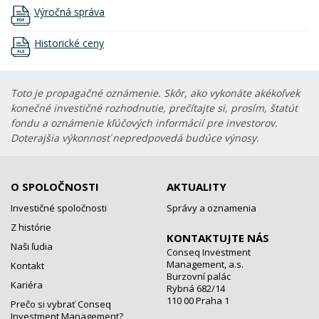
Výročná správa
Historické ceny
Toto je propagačné oznámenie. Skôr, ako vykonáte akékoľvek
konečné investičné rozhodnutie, prečítajte si, prosím, štatút
fondu a oznámenie kľúčových informácií pre investorov.
Doterajšia výkonnosť nepredpovedá budúce výnosy.
O SPOLOČNOSTI
AKTUALITY
Investičné spoločnosti
Správy a oznamenia
Z histórie
KONTAKTUJTE NÁS
Naši ľudia
Conseq Investment
Management, a.s.
Kontakt
Burzovní palác
Kariéra
Rybná 682/14
110 00 Praha 1
Prečo si vybrať Conseq
Investment Management?