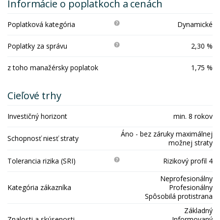
Informácie o poplatkoch a cenách
Poplatková kategória
Dynamické
Poplatky za správu
2,30 %
z toho manažérsky poplatok
1,75 %
Cieľové trhy
Investičný horizont
min. 8 rokov
Áno - bez záruky maximálnej
Schopnosť niesť straty
možnej straty
Tolerancia rizika (SRI)
Rizikový profil 4
Neprofesionálny
Kategória zákazníka
Profesionálny
Spôsobilá protistrana
Základný
Znalosti a skúsenosti
Informovaný